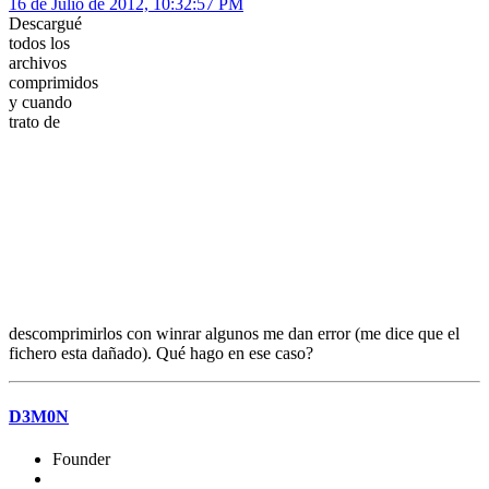
16 de Julio de 2012, 10:32:57 PM
Descargué
todos los
archivos
comprimidos
y cuando
trato de
descomprimirlos con winrar algunos me dan error (me dice que el
fichero esta dañado). Qué hago en ese caso?
D3M0N
Founder