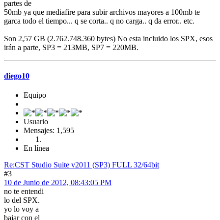
partes de
50mb ya que mediafire para subir archivos mayores a 100mb te
garca todo el tiempo... q se corta.. q no carga.. q da error.. etc.
Son 2,57 GB (2.762.748.360 bytes) No esta incluido los SPX, esos
irán a parte, SP3 = 213MB, SP7 = 220MB.
diego10
Equipo
Usuario
Mensajes: 1,595
En línea
Re:CST Studio Suite v2011 (SP3) FULL 32/64bit
#3
10 de Junio de 2012, 08:43:05 PM
no te entendi
lo del SPX.
yo lo voy a
bajar con el