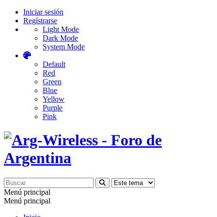
Iniciar sesión
Regístrarse
Light Mode
Dark Mode
System Mode
Default
Red
Green
Blue
Yellow
Purple
Pink
Menú principal
Menú principal