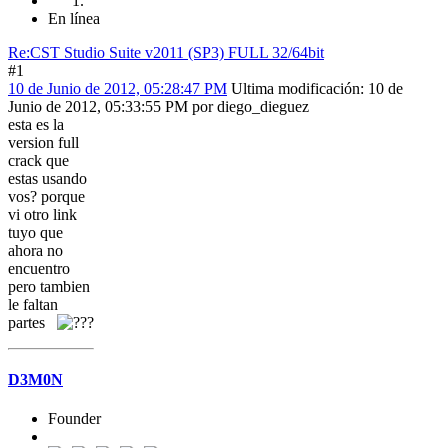
En línea
Re:CST Studio Suite v2011 (SP3) FULL 32/64bit
#1
10 de Junio de 2012, 05:28:47 PM
Ultima modificación
: 10 de
Junio de 2012, 05:33:55 PM por diego_dieguez
esta es la
version full
crack que
estas usando
vos? porque
vi otro link
tuyo que
ahora no
encuentro
pero tambien
le faltan
partes
D3M0N
Founder