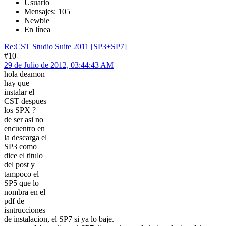
Usuario
Mensajes: 105
Newbie
En línea
Re:CST Studio Suite 2011 [SP3+SP7]
#10
29 de Julio de 2012, 03:44:43 AM
hola deamon
hay que
instalar el
CST despues
los SPX ?
de ser asi no
encuentro en
la descarga el
SP3 como
dice el titulo
del post y
tampoco el
SP5 que lo
nombra en el
pdf de
isntrucciones
de instalacion, el SP7 si ya lo baje.