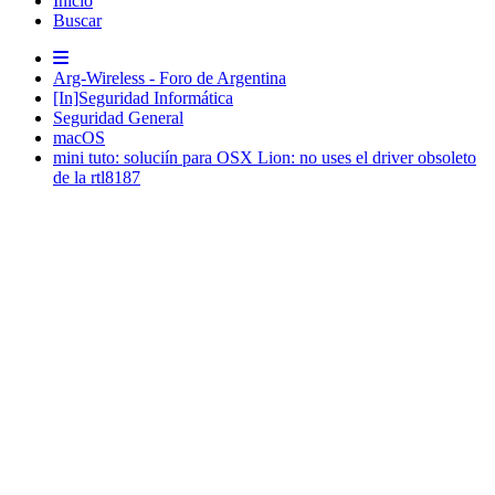
Inicio
Buscar
Arg-Wireless - Foro de Argentina
[In]Seguridad Informática
Seguridad General
macOS
mini tuto: soluciín para OSX Lion: no uses el driver obsoleto
de la rtl8187