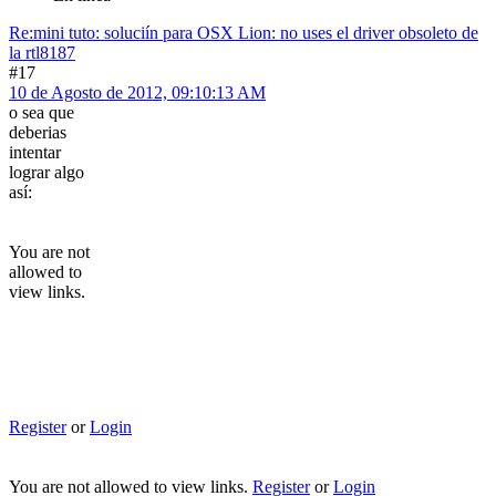
Re:mini tuto: soluciín para OSX Lion: no uses el driver obsoleto de
la rtl8187
#17
10 de Agosto de 2012, 09:10:13 AM
o sea que
deberias
intentar
lograr algo
así:
You are not
allowed to
view links.
Register
or
Login
You are not allowed to view links.
Register
or
Login