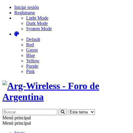
Iniciar sesión
Regístrarse
Light Mode
Dark Mode
System Mode
Default
Red
Green
Blue
Yellow
Purple
Pink
Menú principal
Menú principal