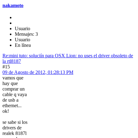
nakamoto
Usuario
Mensajes: 3
Usuario
En línea
Re:mini tuto: soluciín para OSX Lion: no uses el driver obsoleto de
la rtl8187
#15
09 de Agosto de 2012, 01:28:13 PM
vamos que
hay que
comprar un
cable q vaya
de usb a
ethernet...
ok!
se sabe si los
drivers de
realek 8187l