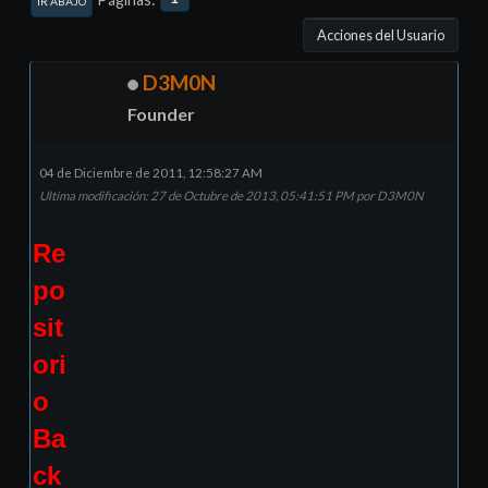
IR ABAJO
Acciones del Usuario
D3M0N
Founder
04 de Diciembre de 2011, 12:58:27 AM
Ultima modificación
: 27 de Octubre de 2013, 05:41:51 PM por D3M0N
Re
po
sit
ori
o
Ba
ck