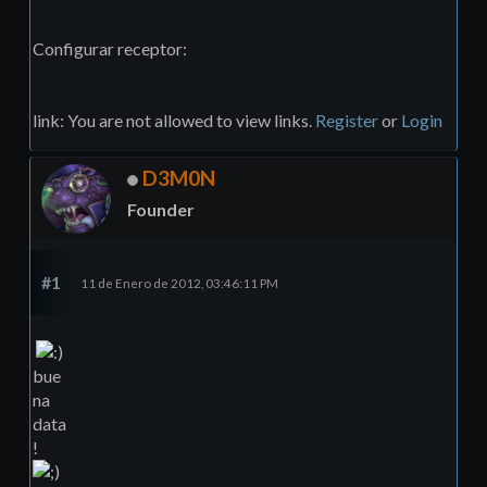
Configurar receptor:
link: You are not allowed to view links.
Register
or
Login
D3M0N
Founder
#1
11 de Enero de 2012, 03:46:11 PM
bue
na
data
!