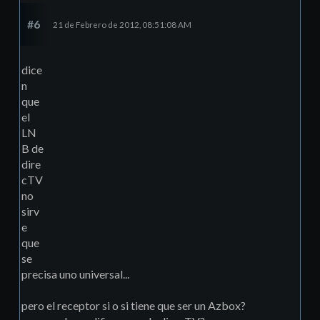
#6
21 de Febrero de 2012, 08:51:08 AM
dice
n
que
el
LN
B de
dire
cTV
no
sirv
e
que
se
precisa uno universal...
pero el receptor si o si tiene que ser un Azbox?