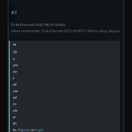
#3
12 de Enero de 2012, 08:59:16 AM
Ultima modificación
: 12 de Enero de 2012, 09:00:17 AM por diego_dieguez
Yo
u
are
no
t
all
ow
ed
to
vie
w
lin
ks.
Register
or
Login