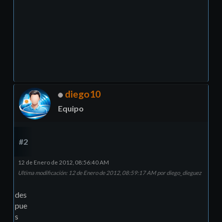
diego10
Equipo
#2
12 de Enero de 2012, 08:56:40 AM
Ultima modificación
: 12 de Enero de 2012, 08:59:17 AM por diego_dieguez
des
pue
s