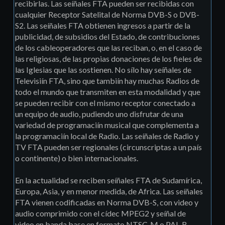
recibirlas. Las seíñales FTA pueden ser recibidas con
cualquier Receptor Satelital de Norma DVB-S o DVB-
S2. Las seíñales FTA obtienen ingresos a partir de la
publicidad, de subsidios del Estado, de contribuciones
de los cableoperadores que las reciban, o, en el caso de
las religiosas, de las propias donaciones de los fieles de
las Iglesias que las sostienen. No sílo hay seíñales de
Televisiín FTA, sino que tambiín hay muchas Radios de
todo el mundo que transmiten en esta modalidad y que
se pueden recibir con el mismo receptor conectado a
un equipo de audio, pudiendo uno disfrutar de una
variedad de programaciín musical que complementa a
la programaciín local de Radio. Las seíñales de Radio y
TV FTA pueden ser regionales (circunscriptas a un paí­s
o continente) o bien internacionales.
En la actualidad se reciben seíñales FTA de Sudamírica,
Europa, Asia, y en menor medida, de Africa. Las seíñales
FTA vienen codificadas en Norma DVB-S, con video y
audio comprimido con el cídec MPEG2 y seíñal de
video en banda base en formato NTSC-M o PAL-B.