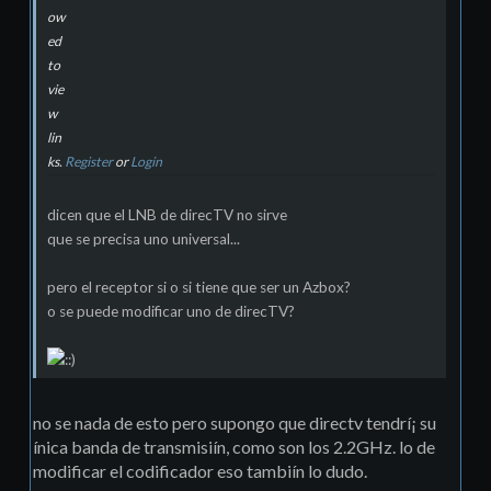
ow
ed
to
vie
w
lin
ks.
Register
or
Login
dicen que el LNB de direcTV no sirve
que se precisa uno universal...
pero el receptor si o si tiene que ser un Azbox?
o se puede modificar uno de direcTV?
no se nada de esto pero supongo que directv tendrí¡ su
ínica banda de transmisiín, como son los 2.2GHz. lo de
modificar el codificador eso tambiín lo dudo.