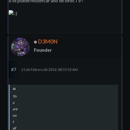
o se puede modificar uno de direcTV?
D3M0N
Founder
#7
21 de Febrero de 2012, 08:55:52 AM
Yo
u
are
no
t
all