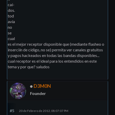
caí­
dos.
tod
aví­a
no
se
cual
es el mejor receptor disponible que (mediante flasheo o
inserciín de cídigo, no se) permita ver canales gratuitos
y pagos hackeados en todas las bandas disponibles...
cual receptor es el ideal para los entendidos en este
tema y por que? saludos
D3M0N
Founder
#5
20 de Febrero de 2012, 08:07:07 PM