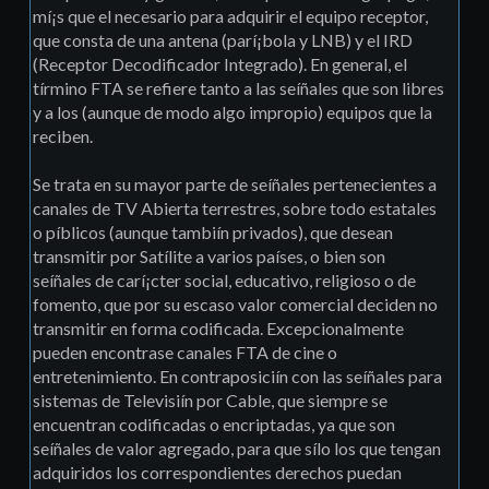
mí¡s que el necesario para adquirir el equipo receptor,
que consta de una antena (parí¡bola y LNB) y el IRD
(Receptor Decodificador Integrado). En general, el
tírmino FTA se refiere tanto a las seíñales que son libres
y a los (aunque de modo algo impropio) equipos que la
reciben.
Se trata en su mayor parte de seíñales pertenecientes a
canales de TV Abierta terrestres, sobre todo estatales
o píblicos (aunque tambiín privados), que desean
transmitir por Satílite a varios paí­ses, o bien son
seíñales de carí¡cter social, educativo, religioso o de
fomento, que por su escaso valor comercial deciden no
transmitir en forma codificada. Excepcionalmente
pueden encontrase canales FTA de cine o
entretenimiento. En contraposiciín con las seíñales para
sistemas de Televisiín por Cable, que siempre se
encuentran codificadas o encriptadas, ya que son
seíñales de valor agregado, para que sílo los que tengan
adquiridos los correspondientes derechos puedan