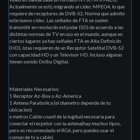
Actualmente se estí¡ migrando al cídec MPEG4, lo que
requiere de receptores de DVB-S2, Norma que admite
este nuevo cídec. Las seíñales de FTA se suelen
transmitir en resoluciín estí¡ndar (SD) de acuerdo a las
distintas normas de TV en uso en el mundo, aunque en
ciertos lugares ya hay seíñales FTA en Alta Definiciín
(HD), ístas requieren de un Receptor Satelital DVB-S2
con capacidad HD y un Televisor HD. Incluso algunas
tienen sonido Dolby Digital.
Materiales Necesarios:
1 Receptor Az-Box o Az-America
1 Antena Parabolica (el diametro depende de tu
ubicacion)
x metros Cable coaxil de la logitud necesaria para
conectar el recpetor con la antena(hay muchos tipos,
pero es recomendado el RG6, pero puedes usar el
comun de tv a cable)