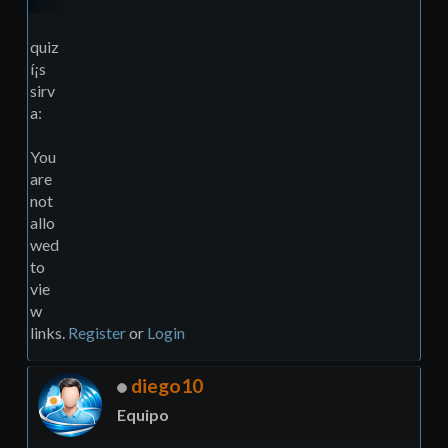
quiz
í¡s
sirv
a:
You
are
not
allo
wed
to
vie
w
links.
Register
or
Login
diego10
Equipo