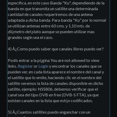
específica, en este caso Banda "Ku", dependiendo de la
banda en que transmita un satílite una determinada
cantidad de canales requeriremos de una antena
adaptada a dicha banda. Para banda "Ku" por lo normal
se utilizan antenas entre 60 cms. y 1,10 mts. de
dií¡metro del plato aunque se pueden utilizar mas
grandes segín sea el caso.
4) Â¿Como puedo saber que canales libres puedo ver?
Podís entrar a la pí¡gina You are not allowed to view
links.
Register
or
Login
y encontrar los canales que se
pueden ver, en cada lista aparece el nombre del canal y
el satílite que lo emite, haciendo clic en el nombre del
satílite veremos la lista de canales disponible en dicho
satílite, ejemplo: NSS806, debemos verificar que el
canal sea del tipo DVB en free (DVB-S FTA), ya que
existen canales en la lista que estí¡n codificados.
5) Â¿Cuantos satílites puedo enganchar con un