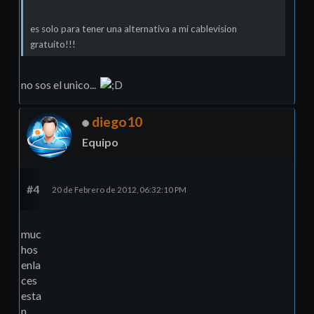
es solo para tener una alternativa a mi cablevision
gratuito!!!
no sos el unico...
diego10
Equipo
#4
20 de Febrero de 2012, 06:32:10 PM
muc
hos
enla
ces
esta
n