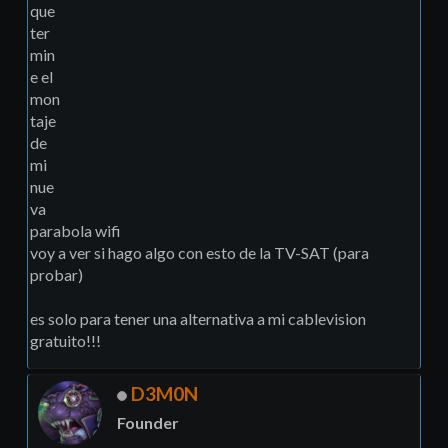
que
ter
min
e el
mon
taje
de
mi
nue
va
parabola wifi
voy a ver si hago algo con esto de la TV-SAT (para
probar)
es solo para tener una alternativa a mi cablevision
gratuito!!!
D3M0N
Founder