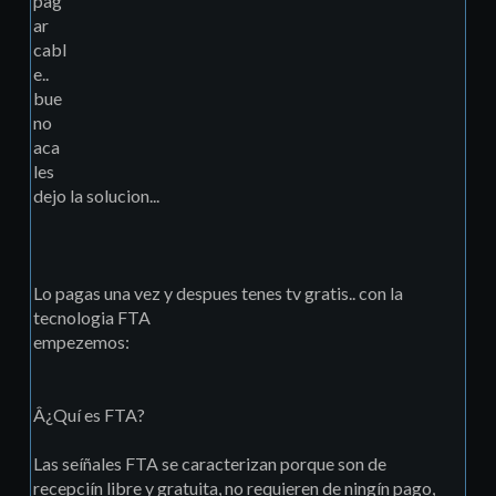
pag
ar
cabl
e..
bue
no
aca
les
dejo la solucion...
Lo pagas una vez y despues tenes tv gratis.. con la
tecnologia FTA
empezemos:
Â¿Quí es FTA?
Las seíñales FTA se caracterizan porque son de
recepciín libre y gratuita, no requieren de ningín pago,