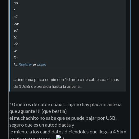
no
t
all
ow
ed
to
vie
w
lin
ks.
Register
or
Login
...tiene una placa comín con 10 metro de cable coaxil mas
de 13dBi de perdida hasta la antena...
10 metros de cable coaxil... jaja no hay placa ni antena
que aguante !!! (que bestia)
el muchachito no sabe que se puede bajar por USB..
seguro que es un autodidacta y
le miente a los candidatos diciendoles que llega a 4.5km
y quiza un poco mas...