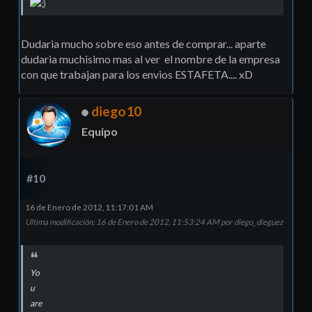
Dudaria mucho sobre eso antes de comprar... aparte
dudaria muchisimo mas al ver el nombre de la empresa
con que trabajan para los envios ESTAFETA.... xD
diego10
Equipo
#10
16 de Enero de 2012, 11:17:01 AM
Ultima modificación
: 16 de Enero de 2012, 11:53:24 AM por diego_dieguez
Yo
u
are