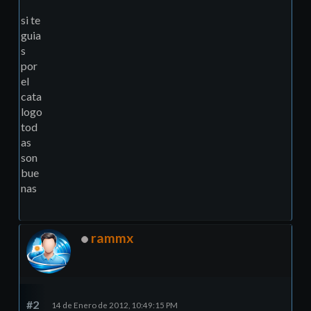
si te
guia
s
por
el
cata
logo
tod
as
son
bue
nas
rammx
#2
14 de Enero de 2012, 10:49:15 PM