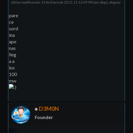
Ultima modificación
: 14 de Enero de 2012, 11:12:09 PM por diego_dieguez
pare
ce
sord
ina
ape
nas
lleg
a a
los
100
mw
D3M0N
Founder