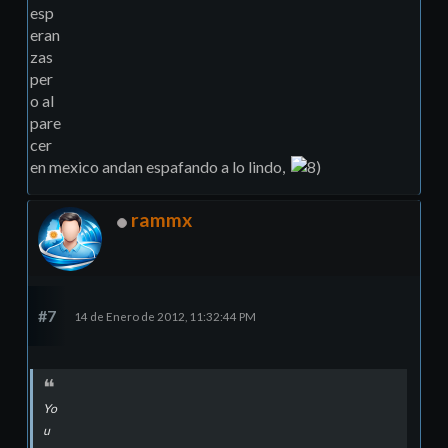
esp
eran
zas
per
o al
pare
cer
en mexico andan espafando a lo lindo,
rammx
#7
14 de Enero de 2012, 11:32:44 PM
Yo
u