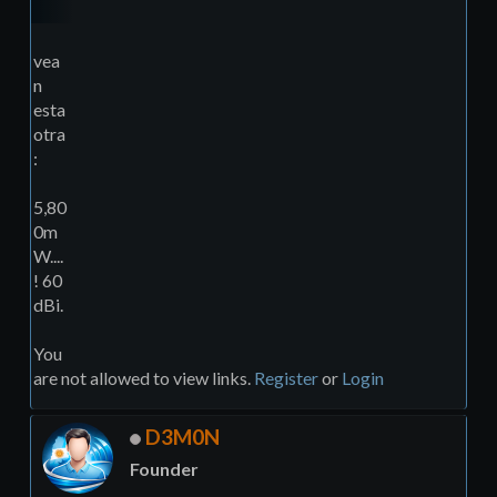
vea
n
esta
otra
:
5,80
0m
W....
! 60
dBi.
You
are not allowed to view links.
Register
or
Login
D3M0N
Founder