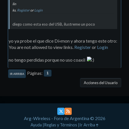
lin
ks.
Register
or
Login
diego como esta eso del USB, ilustreme un poco
yo ya probe el que dice Dí«mon y ahora tengo este otro:
You are not allowed to view links.
Register
or
Login
no tengo perdidas porque no uso coaxil
Páginas
1
IR ARRIBA
Acciones del Usuario
Arg-Wireless - Foro de Argentina © 2026
Ayuda
Reglas y Términos
Ir Arriba