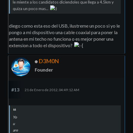
le miente a los candidatos diciendoles que llega a 4.5km y
quiza un poco mas...
diego como esta eso del USB, ilustreme un poco si yo le
pongo a mi dispositivo una cable coaxial para poner la
antena en mi techo no funciona o es mejor poner una
extension a todo el dispositivo?
D3M0N
Founder
#13
21 de Enero de 2012, 04:49:12 AM
Yo
u
are