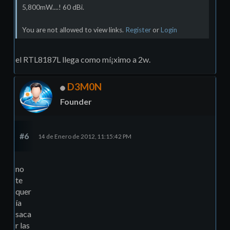
5,800mW....! 60 dBi.
You are not allowed to view links.
Register
or
Login
el RTL8187L llega como mí¡ximo a 2w.
D3M0N
Founder
#6
14 de Enero de 2012, 11:15:42 PM
no
te
quer
í­a
saca
r las