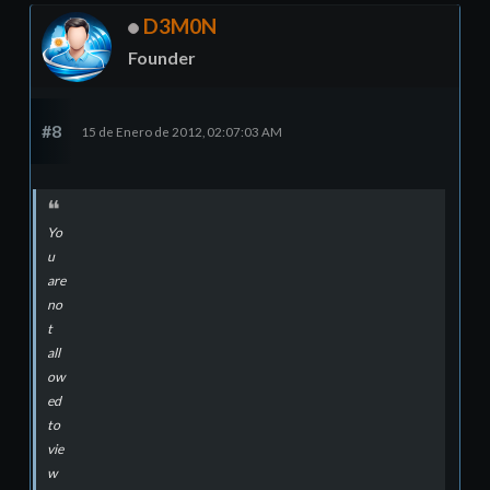
D3M0N
Founder
#8
15 de Enero de 2012, 02:07:03 AM
Yo
u
are
no
t
all
ow
ed
to
vie
w