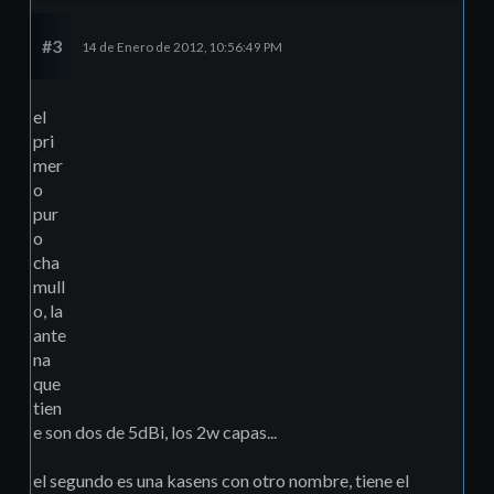
#3
14 de Enero de 2012, 10:56:49 PM
el
pri
mer
o
pur
o
cha
mull
o, la
ante
na
que
tien
e son dos de 5dBi, los 2w capas...
el segundo es una kasens con otro nombre, tiene el