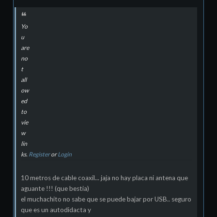
Yo
u
are
no
t
all
ow
ed
to
vie
w
lin
ks.
Register
or
Login
10 metros de cable coaxil... jaja no hay placa ni antena que
aguante !!! (que bestia)
el muchachito no sabe que se puede bajar por USB.. seguro
que es un autodidacta y