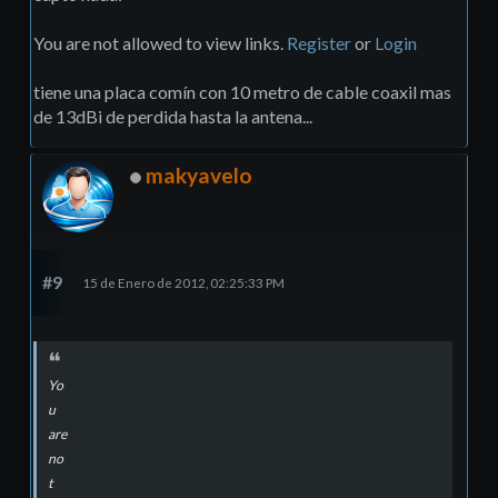
You are not allowed to view links.
Register
or
Login
tiene una placa comín con 10 metro de cable coaxil mas
de 13dBi de perdida hasta la antena...
makyavelo
#9
15 de Enero de 2012, 02:25:33 PM
Yo
u
are
no
t