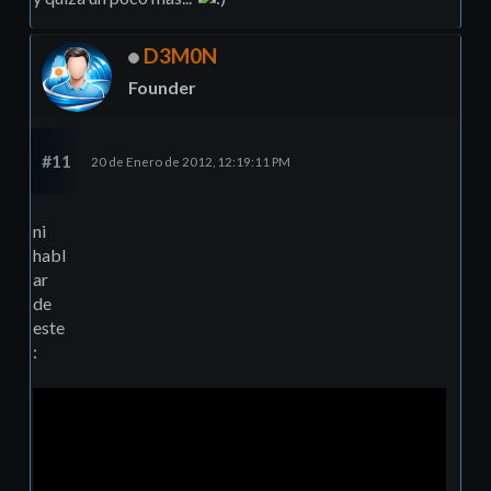
D3M0N
Founder
#11
20 de Enero de 2012, 12:19:11 PM
ni
habl
ar
de
este
: