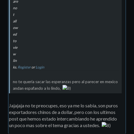
are
no
t
all
ow
ed
to
vie
w
lin
ks.
Register
or
Login
no te querí­a sacar las esperanzas pero al parecer en mexico
andan espafando a lo lindo,
Jajajaja no te preocupes, eso ya me lo sabia, son puros
exportadores chinos de a dollar, pero con los ultimos
post que hemos estado intercambiando he aprendido
un poco mas sobre el tema gracias a ustedes.