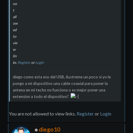
no
t
all
ow
ed
to
vie
w
lin
ks.
Register
or
Login
diego como esta eso del USB, ilustreme un poco si yo le
pongo a mi dispositivo una cable coaxial para poner la
antena en mi techo no funciona o es mejor poner una
extension a todo el dispositivo?
You are not allowed to view links.
Register
or
Login
diego10