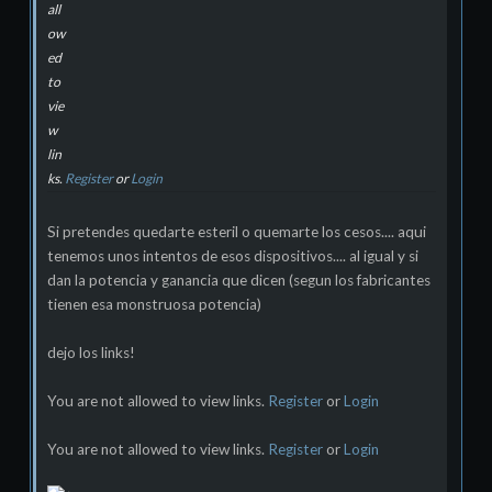
all
ow
ed
to
vie
w
lin
ks.
Register
or
Login
Si pretendes quedarte esteril o quemarte los cesos.... aqui
tenemos unos intentos de esos dispositivos.... al igual y si
dan la potencia y ganancia que dicen (segun los fabricantes
tienen esa monstruosa potencia)
dejo los links!
You are not allowed to view links.
Register
or
Login
You are not allowed to view links.
Register
or
Login