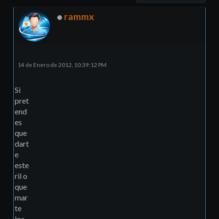
rammx
14 de Enero de 2012, 10:39:12 PM
Si
pret
end
es
que
dart
e
este
ril o
que
mar
te
los