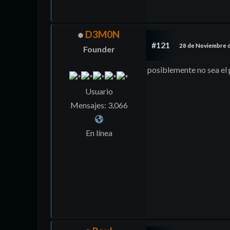
D3M0N
#121
28 de Noviembre 
Founder
posiblemente no sea el 
Usuario
Mensajes: 3,066
En línea