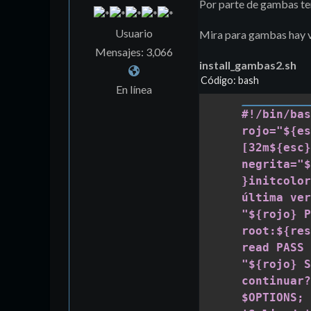
Por parte de gambas tene
Usuario
Mira para gambas hay va
Mensajes: 3,066
install_gambas2.sh
Código: bash
En línea
#!/bin/bash
rojo="${es
[32m${esc}
negrita="${
}initcolor
última ver
"${rojo} P
root:${res
read PASS 
"${rojo} S
continuar?
$OPTIONS; 