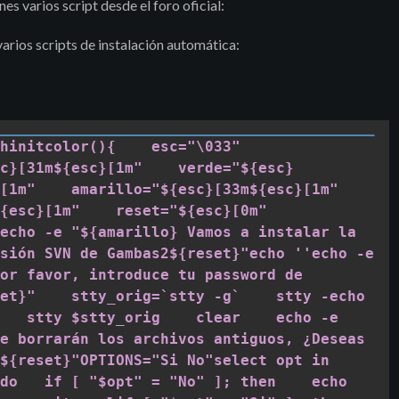
s varios script desde el foro oficial:
rios scripts de instalación automática:
initcolor(){    esc="\033"    
c}[31m${esc}[1m"    verde="${esc}
[1m"    amarillo="${esc}[33m${esc}[1m"    
esc}[1m"    reset="${esc}[0m"    
echo -e "${amarillo} Vamos a instalar la 
sión SVN de Gambas2${reset}"echo ''echo -e 
or favor, introduce tu password de 
et}"    stty_orig=`stty -g`    stty -echo    
   stty $stty_orig    clear    echo -e 
e borrarán los archivos antiguos, ¿Deseas 
${reset}"OPTIONS="Si No"select opt in 
do   if [ "$opt" = "No" ]; then    echo 