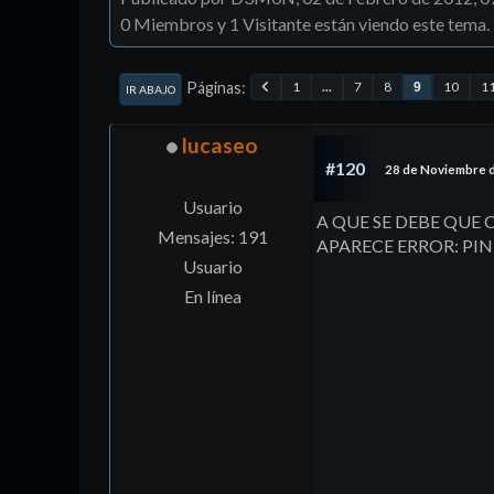
0 Miembros y 1 Visitante están viendo este tema.
Páginas
1
...
7
8
10
1
9
IR ABAJO
lucaseo
#120
28 de Noviembre 
Usuario
A QUE SE DEBE QUE 
Mensajes: 191
APARECE ERROR: PIN
Usuario
En línea