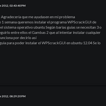
e 2012, 02:43:40 PM
l Agradecería que me ayudasen en mi problema
 1 semana queremos instalar el programa WPScrackGUI de
l sistema operativo ubuntu Según barias guías se necesitan 3 o
uirlo entre ellos el Gambas 2 que al intentar instalar cualquier
unciona por decirlo así
 guia para poder instalar el WPScrackGUI en ubuntu 12.04 Se lo
e 2012, 08:29:20 PM