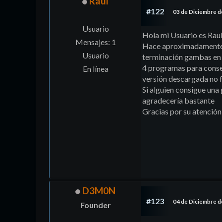
Raul
#122
03 de Diciembre d
Usuario
Hola mi Usuario es Rau
Mensajes: 1
Hace aproximadamente
Usuario
terminación gambas en e
4 programas para conseg
En línea
versión descargada no f
Si alguien consigue una
agradecería bastante
Gracias por su atención
D3M0N
#123
04 de Diciembre d
Founder