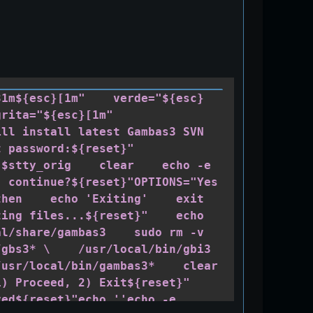
31m${esc}[1m"    verde="${esc}
Copia
ta="${esc}[1m"    
ll install latest Gambas3 SVN 
assword:${reset}"    
$stty_orig    clear    echo -e 
 continue?${reset}"OPTIONS="Yes 
en    echo 'Exiting'    exit   
ing files...${reset}"    echo 
l/share/gambas3    sudo rm -v 
gbs3* \    /usr/local/bin/gbi3 
r/local/bin/gambas3*    clear    
 Proceed, 2) Exit${reset}"   
ed${reset}"echo ''echo -e 