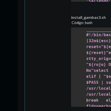
'Saliendo' 
echo -e "$
echo $PASS
install_gambas3.sh
/usr/local
Código: bash
/usr/local
/usr/local
#!/bin/bas
/usr/local/
[32m${esc}
sudo rm -v 
reset="${e
else      
${reset}"e
1) Borrar,
stty_orig=
"${verde} 
"${rojo} O
sistema${r
No"select 
vamos a de
elif [ "$o
fuente${re
$PASS | su
'subversio
/usr/local
ahora${res
/usr/local
echo -e "$
break   el
echo $PASS
fidoneecho
subversion