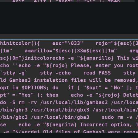
   exit   elif [ "$opt" = "Si" ]; then        
{rojo} Borrando archivos...${reset}"    
 | sudo -S rm -rv /usr/local/lib/gambas2 
/share/gambas2     sudo rm -v 
/bin/gbr2 /usr/local/bin/gbx2 
/bin/gbs2* /usr/local/bin/gbi2 
hinitcolor(){    esc="\033"    rojo="${esc}[
bin/gbc2 \    /usr/local/bin/gba2        
[1m"    amarillo="${esc}[33m${esc}[1m"    negri
/usr/local/bin/gambas2*    clear    break       
sc}[0m"}initcolorecho -e "${amarillo} This wi
  echo -e "${negrita} Opcion Incorrecta, 
cho ''echo -e "${rojo} Please, enter you root p
 2) Salir${reset}"   fidone    echo -e 
`stty -g`    stty -echo    read PASS    stty 
Gambas2 se ha eliminado del 
ld Gambas3 instalation files will be removed,
eset}"echo ''echo -e "${amarillo} Ahora 
opt in $OPTIONS; do   if [ "$opt" = "No" ]; th
scargar la última revisión del código 
pt" = "Yes" ]; then    echo -e "${rojo} Delet
set}"echo -e "${amarillo} Comprobaré si 
do -S rm -rv /usr/local/lib/gambas3 /usr/loca
n' está instalado, si no, se instalará 
/bin/gbr3 /usr/local/bin/gbx3 /usr/local/bin/
et}"SVN=$(which svn)if [ -z $SVN ]; then 
/bin/gbc3 /usr/local/bin/gba3    sudo rm -v /us
{verde} Instalando Subversion...${reset}" 
se    echo -e "${negrita} Incorrect option, 1)
 | sudo -S apt-get --assume-yes install 
 -e "${verde} Old files of Gambas3 were remov
fiecho ''echo -e "${verde} SVN Instalado, 