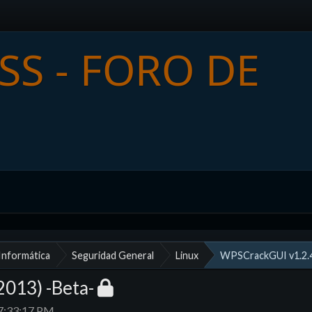
 Informática
Seguridad General
Linux
WPSCrackGUI v1.2.4
013) -Beta-
07:33:17 PM