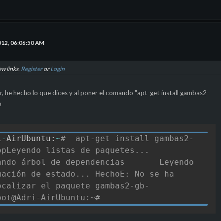
012, 06:06:50 AM
ew links.
Register
or
Login
r, he hecho lo que dices y al poner el comando "apt-get install gambas2-
o
i
-
AirUbuntu
:
~
#  apt-get install gambas2-
opLeyendo listas de paquetes... 
ando árbol de dependencias       Leyendo 
mación de estado... HechoE: No se ha 
ocalizar el paquete gambas2-gb-
oot@Adri-AirUbuntu:~# 