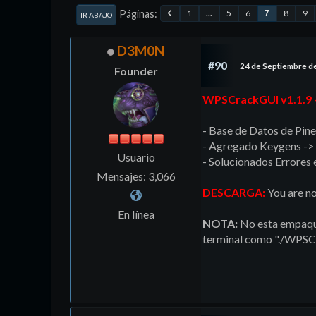
Páginas
1
...
5
6
8
9
7
IR ABAJO
D3M0N
#90
24 de Septiembre d
Founder
WPSCrackGUI v1.1.9 
- Base de Datos de Pine
- Agregado Keygens -> 
Usuario
- Solucionados Errores 
Mensajes: 3,066
DESCARGA:
You are no
En línea
NOTA:
No esta empaque
terminal como "./WPSC