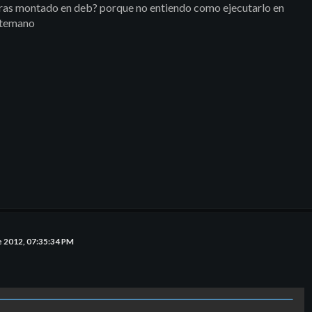
dras montado en deb? porque no entiendo como ejecutarlo en
ntemano
e 2012, 07:35:34 PM