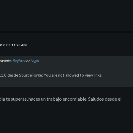
012, 05:11:28 AM
ew links.
Register
or
Login
1.1.8 desde SourceForge: You are not allowed to view links.
a te superas, haces un trabajo encomiable. Saludos desde el