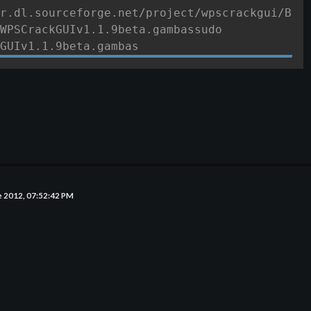
r.dl.sourceforge.net/project/wpscrackgui/Beta
WPSCrackGUIv1.1.9beta.gambassudo 
GUIv1.1.9beta.gambas
e 2012, 07:52:42 PM