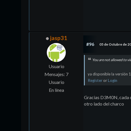
jasp31
#96
05 de Octubre de 2
You are not allowed to vi
Usuario
Mensajes: 7
ya disponible la versión 
Register
or
Login
Usuario
En línea
Gracias D3M0N, cada di
otro lado del charco