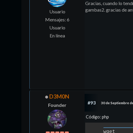
Gracias, cuando lo ten
gambas2. gracias de a
Usuario
Mensajes: 6
Usuario
En línea
D3M0N
#93
30 de Septiembre d
Founder
Código: php
wget 