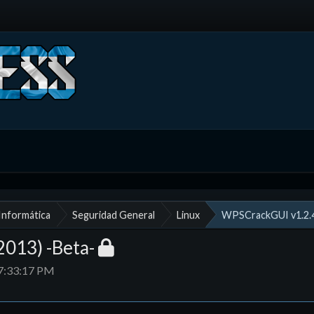
 Informática
Seguridad General
Linux
WPSCrackGUI v1.2.4
013) -Beta-
07:33:17 PM