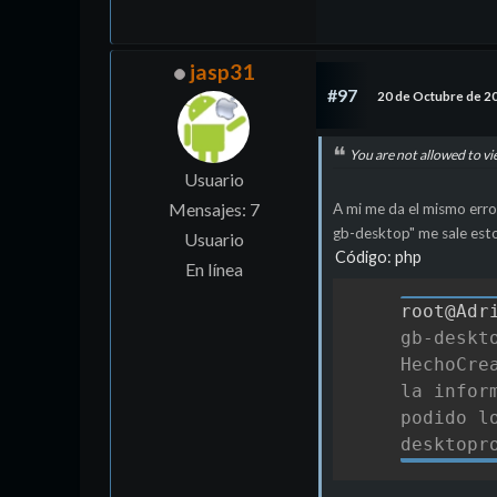
jasp31
#97
20 de Octubre de 2
You are not allowed to vi
Usuario
Mensajes: 7
A mi me da el mismo erro
gb-desktop" me sale est
Usuario
Código: php
En línea
root@Adr
gb-deskt
HechoCre
la infor
podido l
desktopr