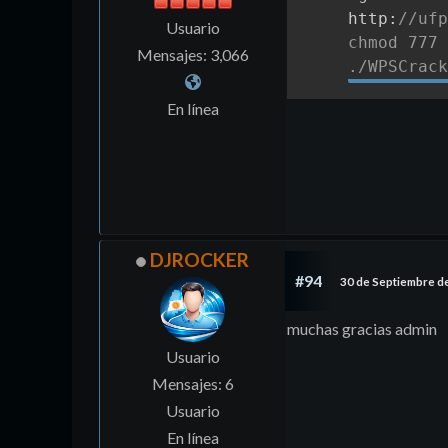
http
:
//ufp
Usuario
chmod 777 
Mensajes: 3,066
./WPSCrack
En línea
DJROCKER
#94
30 de Septiembre d
muchas gracias admin
Usuario
Mensajes: 6
Usuario
En línea