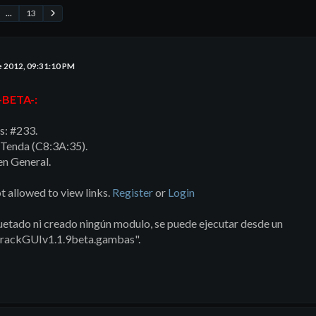
...
13
e 2012, 09:31:10 PM
-BETA-:
s: #233.
Tenda (C8:3A:35).
en General.
t allowed to view links.
Register
or
Login
tado ni creado ningún modulo, se puede ejecutar desde un
rackGUIv1.1.9beta.gambas".