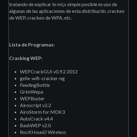
tratando de explicar lo mí¡s simple posible es uso de
algunas de las aplicaciones de esta distribuciín, crackeo
de WEP, crackeo de WPA, etc.
Lista de Programas:
Cracking WEP:
WEPCrackGUI v0.9.2 2012
gelix-wifi-cracker-ng
FeedingBottle
GrimWepa
WEPBuster
Airoscript v2.2
AiroStorm for MDK3
AutoCrack v4.4
BashWEP v2.0
RocKHounD Wireless