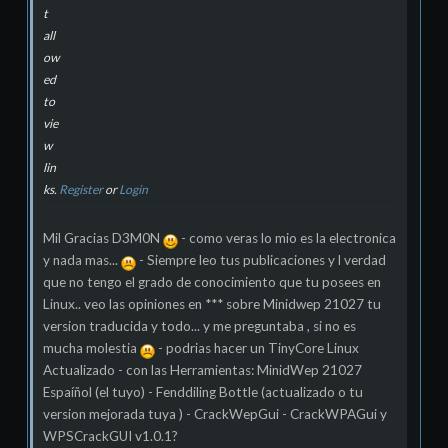
t
all
ow
ed
to
vie
w
lin
ks.
Register
or
Login
Mil Gracias D3M0N
- como veras lo mio es la electronica
y nada mas...
- Siempre leo tus publicaciones y l verdad
que no tengo el grado de conocimiento que tu posees en
Linux.. veo las opiniones en *** sobre Minidwep 21027 tu
version traducida y todo... y me preguntaba , si no es
mucha molestia
- podrias hacer un TinyCore Linux
Actualizado - con las Herramientas: MinidWep 21027
Espaíñol (el tuyo) - Fenddiling Bottle (actualizado o tu
version mejorada tuya ) - CrackWepGui - CrackWPAGui y
WPSCrackGUI v1.0.1?