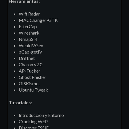
Herramientas:
Wifi Radar
MACChanger-GTK
EtterCap
Wireshark
NmapSI4
WeakIVGen
pCap-getIV
Driftnet
Charon v2.0
AP-Fucker
Ghost Phisher
GISKismet
Ubuntu Tweak
Tutoriales:
Introduccion y Entorno
Cracking WEP
Discover ESSID