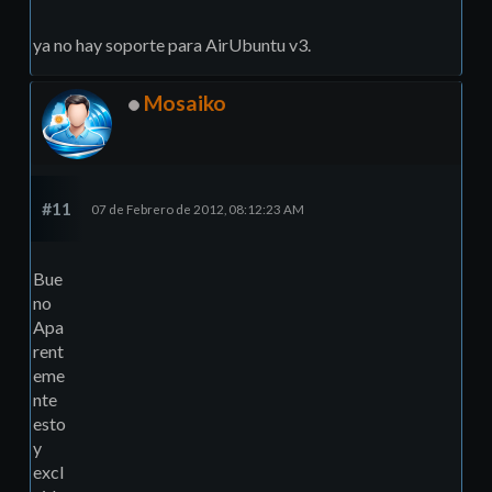
ya no hay soporte para AirUbuntu v3.
Mosaiko
#11
07 de Febrero de 2012, 08:12:23 AM
Bue
no
Apa
rent
eme
nte
esto
y
excl