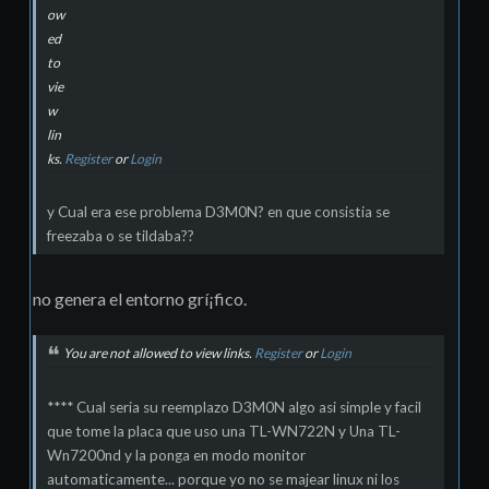
ow
ed
to
vie
w
lin
ks.
Register
or
Login
y Cual era ese problema D3M0N? en que consistia se
freezaba o se tildaba??
no genera el entorno grí¡fico.
You are not allowed to view links.
Register
or
Login
**** Cual seria su reemplazo D3M0N algo asi simple y facil
que tome la placa que uso una TL-WN722N y Una TL-
Wn7200nd y la ponga en modo monitor
automaticamente... porque yo no se majear linux ni los