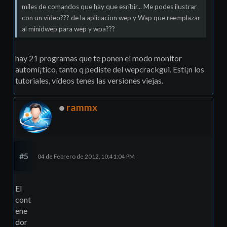
miles de comandos que hay que esribir... Me podes ilustrar
con un video??? de la aplicacion wep y Wap que reemplazar
al minidwep para wep y wpa???
hay 21 programas que te ponen el modo monitor
automí¡tico, tanto q pediste del wepcrackgui. Estí¡n los
tutoriales, ví­deos tenes las versiones viejas.
rammx
#5
04 de Febrero de 2012, 10:41:04 PM
El
cont
ene
dor