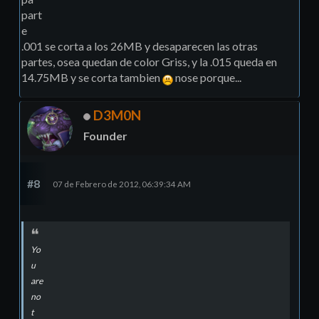
part
e
.001 se corta a los 26MB y desaparecen las otras
partes, osea quedan de color Griss, y la .015 queda en
14.75MB y se corta tambien
nose porque...
D3M0N
Founder
#8
07 de Febrero de 2012, 06:39:34 AM
Yo
u
are
no
t