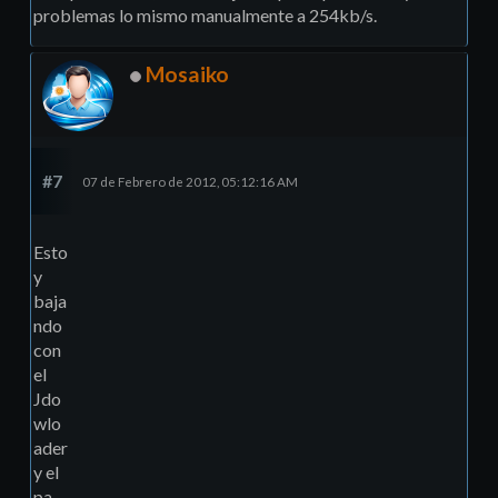
problemas lo mismo manualmente a 254kb/s.
Mosaiko
#7
07 de Febrero de 2012, 05:12:16 AM
Esto
y
baja
ndo
con
el
Jdo
wlo
ader
y el
pa