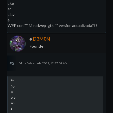
cke
ar
clav
e
WEP con "" Minidwep-gtk "" version actualizada???
D3M0N
Founder
#2
04 de Febrero de 2012, 12:37:09 AM
Yo
u
are
no
t