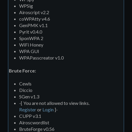
WPSig
Airoscript v2.2
coWPAtty v4.6
GenPMK v1.1
Pyrit v0.4.0
SponWPA 2
WiFi Honey
WPA GUI
WPAPasscreator v1.0
Brute Force:
Cewls
Diccio
SGen v1.3
-[ You are not allowed to view links.
Register
or
Login
]-
CUPP v3.1
Airoscwordlist
BruteForge v0.56