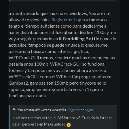
a merita decirlo que linux no es windows, You are not
allowed to view links.
Register
or
Login
y tampoco
tengo el tiempo suficiente como para dedicarme a
hacer distribuciones, utilizo ubuntu desde el 2005 y me
voy a seguir quedando en íl.
Fenddiling Bottle
nunca lo
actualice, tampoco se puede y nunca lo ejecute, me
parece una basura como interfaz grí¡fica,
WEPCrackGUI menos, requiere muchas dependencias
pesarí­a unos 100mb, WPACrackGUI no funciona
todaví­a y tampoco me voy a poner ahora a ver eso,
WPSCrackGUI como el WPA estí¡n programados en
Gambas2, gambas son 150mb pero tinycore no lo
soporta, simplemente soporta la versiín 1 que no
funciona para nada.
You are not allowed to view links.
Register
or
Login
o tal vez tendras activo el AirUbunto v3 Cuando lo intente
bajar pero esta en Megaupload