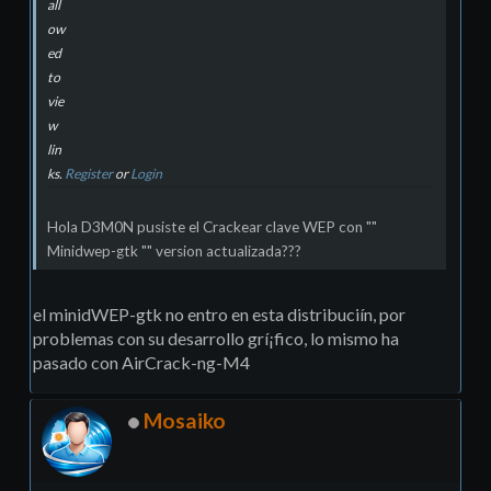
all
ow
ed
to
vie
w
lin
ks.
Register
or
Login
Hola D3M0N pusiste el Crackear clave WEP con ""
Minidwep-gtk "" version actualizada???
el minidWEP-gtk no entro en esta distribuciín, por
problemas con su desarrollo grí¡fico, lo mismo ha
pasado con AirCrack-ng-M4
Mosaiko