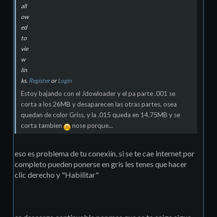
all
ow
ed
to
vie
w
lin
ks.
Register
or
Login
Estoy bajando con el Jdowloader y el pa parte .001 se
corta a los 26MB y desaparecen las otras partes, osea
quedan de color Griss, y la .015 queda en 14.75MB y se
corta tambien
nose porque...
eso es problema de tu conexiín, si se te cae internet por
completo pueden ponerse en gris les tenes que hacer
clic derecho y "Habilitar"