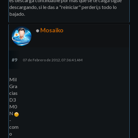
es descarga continuable por mas que se te caiga sigue
descargando, si le das a "reiniciar" perderí¡s todo lo
bajado.
Mosaiko
#9
07 de Febrero de 2012, 07:36:41 AM
Mil
Gra
cias
D3
M0
N
-
com
o