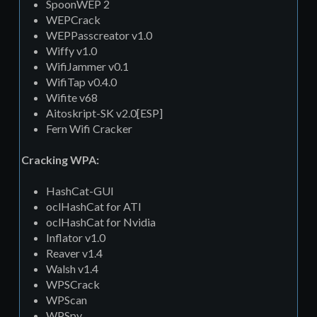
SpoonWEP 2
WEPCrack
WEPPasscreator v1.0
Wiffy v1.0
WifiJammer v0.1
WifiTap v0.4.0
Wifite v68
Aitoskript-SK v2.0[ESP]
Fern Wifi Cracker
Cracking WPA:
HashCat-GUI
oclHashCat for ATI
oclHashCat for Nvidia
Inflator v1.0
Reaver v1.4
Walsh v1.4
WPSCrack
WPScan
WPSpy