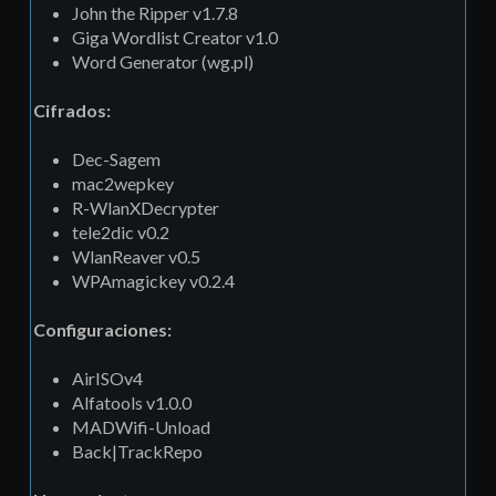
John the Ripper v1.7.8
Giga Wordlist Creator v1.0
Word Generator (wg.pl)
Cifrados:
Dec-Sagem
mac2wepkey
R-WlanXDecrypter
tele2dic v0.2
WlanReaver v0.5
WPAmagickey v0.2.4
Configuraciones:
AirISOv4
Alfatools v1.0.0
MADWifi-Unload
Back|TrackRepo