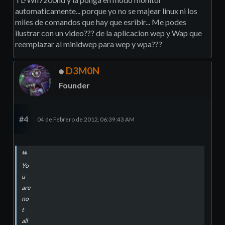
automaticamente... porque yo no se majear linux ni los
miles de comandos que hay que esribir... Me podes
ilustrar con un video??? de la aplicacion wep y Wap que
reemplazar al minidwep para wep y wpa???
D3M0N
Founder
#4
04 de Febrero de 2012, 06:39:43 AM
Yo
u
are
no
t
all