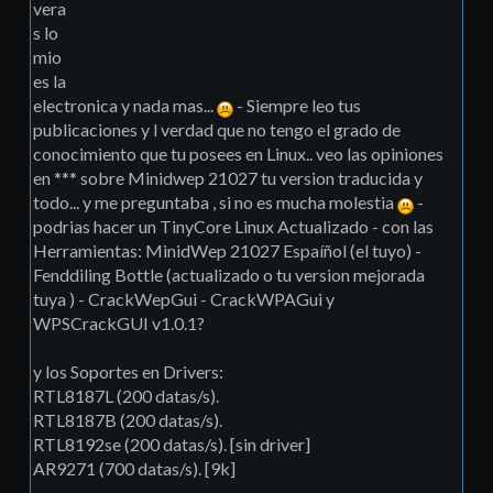
vera
s lo
mio
es la
electronica y nada mas...
- Siempre leo tus
publicaciones y l verdad que no tengo el grado de
conocimiento que tu posees en Linux.. veo las opiniones
en *** sobre Minidwep 21027 tu version traducida y
todo... y me preguntaba , si no es mucha molestia
-
podrias hacer un TinyCore Linux Actualizado - con las
Herramientas: MinidWep 21027 Espaíñol (el tuyo) -
Fenddiling Bottle (actualizado o tu version mejorada
tuya ) - CrackWepGui - CrackWPAGui y
WPSCrackGUI v1.0.1?
y los Soportes en Drivers:
RTL8187L (200 datas/s).
RTL8187B (200 datas/s).
RTL8192se (200 datas/s). [sin driver]
AR9271 (700 datas/s). [9k]