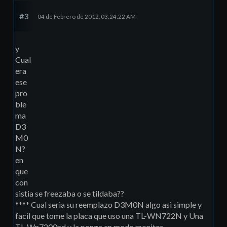
#3
04 de Febrero de 2012, 03:24:22 AM
y
Cual
era
ese
pro
ble
ma
D3
M0
N?
en
que
con
sistia se freezaba o se tildaba??
**** Cual seria su reemplazo D3M0N algo asi simple y
facil que tome la placa que uso una TL-WN722N y Una
TL-Wn7200nd y la ponga en modo monitor