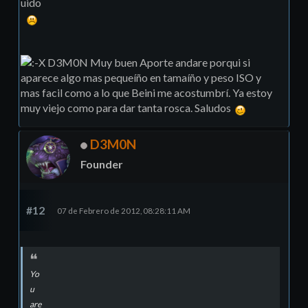
uido
D3M0N Muy buen Aporte andare porqui si
aparece algo mas pequeíño en tamaíño y peso ISO y
mas facil como a lo que Beini me acostumbrí. Ya estoy
muy viejo como para dar tanta rosca. Saludos
D3M0N
Founder
#12
07 de Febrero de 2012, 08:28:11 AM
Yo
u
are