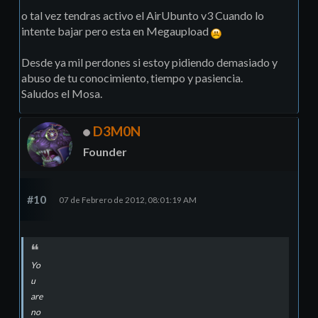
o tal vez tendras activo el AirUbunto v3 Cuando lo
intente bajar pero esta en Megaupload
Desde ya mil perdones si estoy pidiendo demasiado y
abuso de tu conocimiento, tiempo y pasiencia.
Saludos el Mosa.
D3M0N
Founder
#10
07 de Febrero de 2012, 08:01:19 AM
Yo
u
are
no