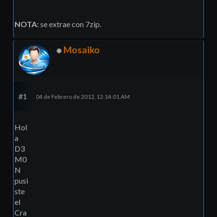
NOTA:
se extrae con 7zip.
Mosaiko
#1
04 de Febrero de 2012, 12:14:01 AM
Hol
a
D3
M0
N
pusi
ste
el
Cra