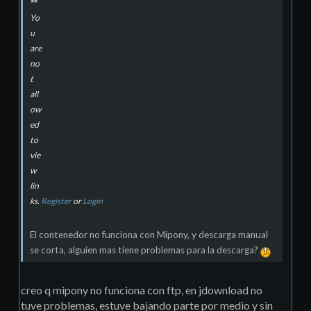
Yo
u
are
no
t
all
ow
ed
to
vie
w
lin
ks.
Register
or
Login
El contenedor no funciona con Mipony, y descarga manual
se corta, alguien mas tiene problemas para la descarga?
creo q mipony no funciona con ftp, en jdownload no
tuve problemas, estuve bajando parte por medio y sin