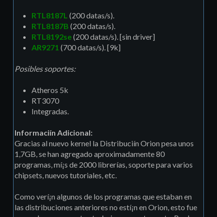
RTL8187L
(200 datas/s).
RTL8187B
(200 datas/s).
RTL8192se
(200 datas/s). [sin driver]
AR9271
(700 datas/s). [9k]
Posibles soportes:
Atheros 5k
RT3070
Integradas.
Informaciín Adicional:
Gracias al nuevo kernel la Distribuciín Orion pesa unos
1,7GB, se han agregado aproximadamente 80
programas, mí¡s de 2000 librerí­as, soporte para varios
chipsets, nuevos tutoriales, etc.
Como verí¡n algunos de los programas que estaban en
las distribuciones anteriores no estí¡n en Orion, esto fue