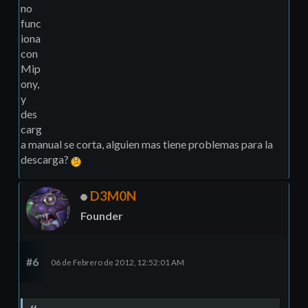
no
func
iona
con
Mip
ony,
y
des
carg
a manual se corta, alguien mas tiene problemas para la
descarga?
D3M0N
Founder
#6
06 de Febrero de 2012, 12:52:01 AM