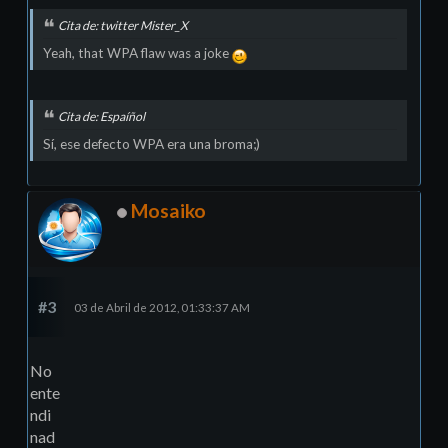
Cita de: twitter Mister_X
Yeah, that WPA flaw was a joke
Cita de: Espaíñol
Sí­, ese defecto WPA era una broma;)
Mosaiko
#3
03 de Abril de 2012, 01:33:37 AM
No
ente
ndi
nad