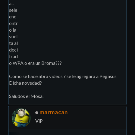
a...
sele
enc
ontr
o la
vuel
ta al
deci
frad
o WPA o era un Broma???
Como se hace abra videos ? se le agregara a Pegasus
Dicha novedad?
Saludos el Mosa.
marmacan
VIP