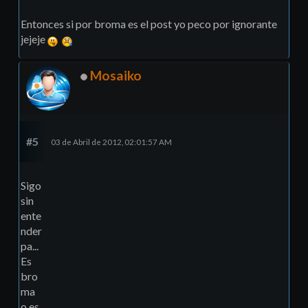
Entonces si por broma es el post yo peco por ignorante
jejeje
Mosaiko
#5
03 de Abril de 2012, 02:01:57 AM
Sigo
sin
ente
nder
pa...
Es
bro
ma
o es