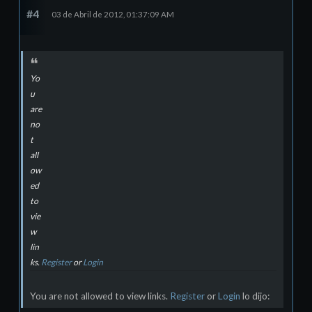
#4
03 de Abril de 2012, 01:37:09 AM
Yo
u
are
no
t
all
ow
ed
to
vie
w
lin
ks.
Register
or
Login
You are not allowed to view links.
Register
or
Login
lo dijo: