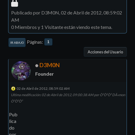
Publicado por D3M0N, 02 de Abril de 2012, 08:59:02
AM
0 Miembros y 1 Visitante están viendo este tema.
Páginas
1
IR ABAJO
Acciones del Usuario
D3M0N
Founder
02 de Abril de 2012, 08:59:02 AM
Ultima modificación
: 02 de Abril de 2012, 09:00:38 AM por Ò³Ò²Ò³ DÃ«mon
Ò³Ò²Ò³
Pub
lica
do
por