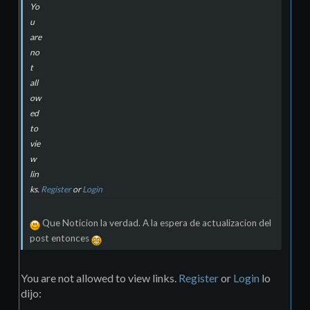
Yo
u
are
no
t
all
ow
ed
to
vie
w
lin
ks.
Register
or
Login
Que Noticion la verdad. A la espera de actualizacion del
post entonces
You are not allowed to view links.
Register
or
Login
lo
dijo: