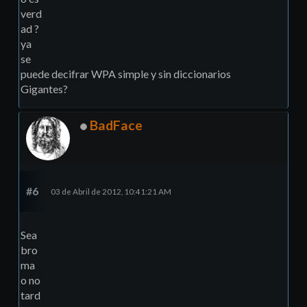
verd
ad ?
ya
se
puede decifrar WPA simple y sin diccionarios
Gigantes?
BadFace
#6
03 de Abril de 2012, 10:41:21 AM
Sea
bro
ma
o no
tard