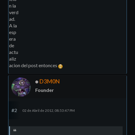
n la
verd
ad.
A la
esp
era
de
actu
aliz
acion del post entonces
D3M0N
Founder
#2
02 de Abril de 2012, 08:53:47 PM