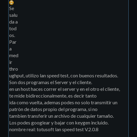
Se
salu
da a
tod
os.
Par
a
med
ir
thro
ughput, utilizo lan speed test, con buenos resultados.
Son dos programas el Server y el cliente.
en un host haces correr el server y en el otro el cliente,
te mide bidireccionalmente, es decir tanto
ida como vuelta, ademas podes no solo transmitir un
patròn de datos propio del programa, si no
tambien transferir un archivo de cualquier tamaño.
Los podes googlear y bajar con keygen incluido.
nombre real: totusoft lan speed test V.2.0.8