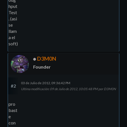
hput
Test
. (asi
se
llam
a el
soft)
D3M0N
Founder
03 de Julio de 2012, 09:36:42 PM
#2
Ultima modificación
: 09 de Julio de 2012, 10:05:48 PM por D3M0N
pro
bast
e
con