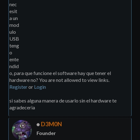
nec
esit
a un
mod
ulo
USB
teng
o
ente
ndid
o, para que funcione el software hay que tener el
hardware no? You are not allowed to view links.
Register
or
Login
si sabes alguna manera de usarlo sin el hardware te
agradeceria
D3M0N
Founder