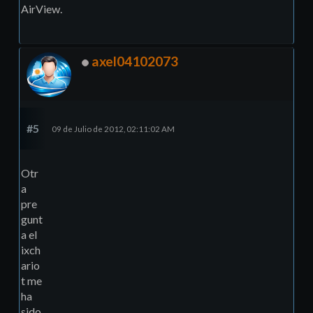
AirView.
axel04102073
#5
09 de Julio de 2012, 02:11:02 AM
Otr
a
pre
gunt
a el
ixch
ario
t me
ha
sido