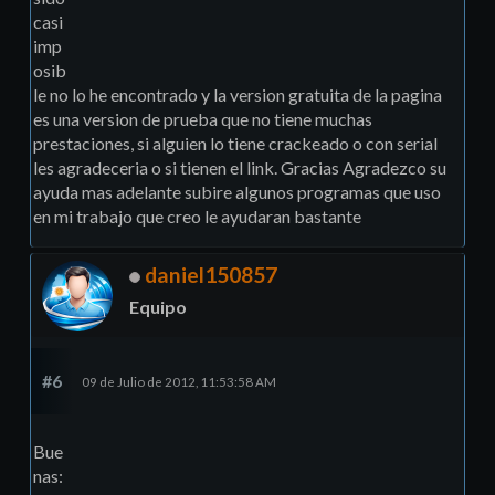
casi
imp
osib
le no lo he encontrado y la version gratuita de la pagina
es una version de prueba que no tiene muchas
prestaciones, si alguien lo tiene crackeado o con serial
les agradeceria o si tienen el link. Gracias Agradezco su
ayuda mas adelante subire algunos programas que uso
en mi trabajo que creo le ayudaran bastante
daniel150857
Equipo
#6
09 de Julio de 2012, 11:53:58 AM
Bue
nas: