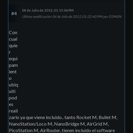
04 de Julio de 2012, 01:15:06 PM
#4
Ultima modificación
: 04 de Julio de 2012, 01:22:40 PM por D3M0N
Con
cual
quie
r
equi
pam
ient
o
ubiq
uiti
pod
es
reali
zarlo ya que viene incluido.. tanto Rocket M, Bullet M,
NanoStation/Loco M, NanoBridge M, AirGrid M,
PicoStation M, AirRouter, tienen incluido el software