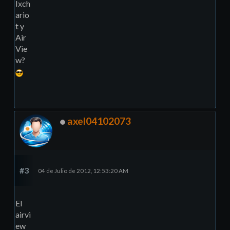
Ixch
ario
t y
Air
Vie
w?
axel04102073
#3
04 de Julio de 2012, 12:53:20 AM
El
airvi
ew