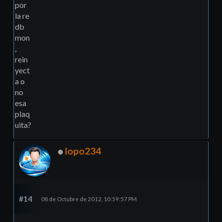
por
la re
db
mon
,
rein
yect
a o
no
esa
plaq
uita?
lopo234
#14
08 de Octubre de 2012, 10:59:57 PM