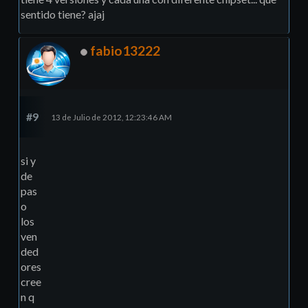
sentido tiene? ajaj
fabio13222
#9
13 de Julio de 2012, 12:23:46 AM
si y
de
pas
o
los
ven
ded
ores
cree
n q