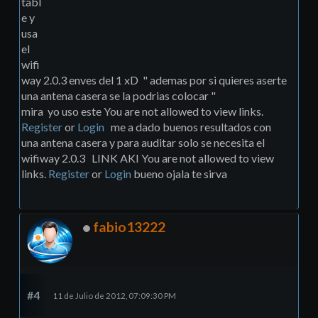
tabl
e y
usa
el
wifi
way 2.0.3 enves del 1 xD " ademas por si quieres aserte
una antena casera se la podrias colocar "
mira yo uso este You are not allowed to view links.
Register
or
Login
me a dado buenos resultados con
una antena casera y para auditar solo se necesita el
wifiway 2.0.3 LINK AKI You are not allowed to view
links.
Register
or
Login
bueno ojala te sirva
fabio13222
#4
11 de Julio de 2012, 07:09:30 PM