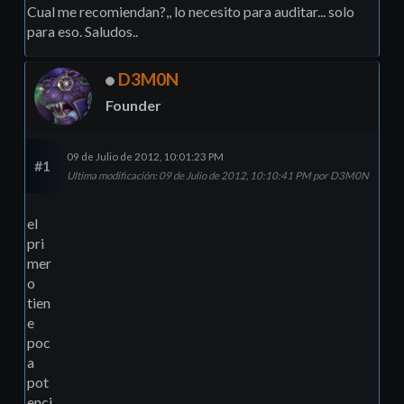
Cual me recomiendan?,, lo necesito para auditar... solo
para eso. Saludos..
D3M0N
Founder
09 de Julio de 2012, 10:01:23 PM
#1
Ultima modificación
: 09 de Julio de 2012, 10:10:41 PM por D3M0N
el
pri
mer
o
tien
e
poc
a
pot
enci