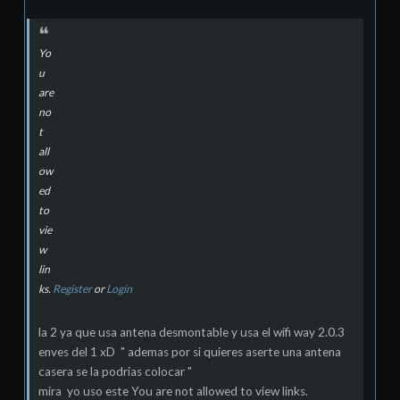
Yo
u
are
no
t
all
ow
ed
to
vie
w
lin
ks.
Register
or
Login
la 2 ya que usa antena desmontable y usa el wifi way 2.0.3
enves del 1 xD " ademas por si quieres aserte una antena
casera se la podrias colocar "
mira yo uso este You are not allowed to view links.