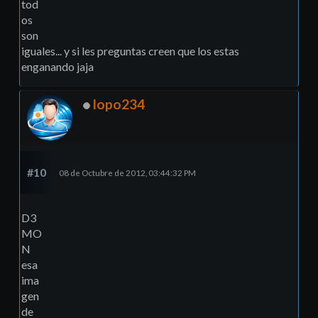
tod
os
son
iguales... y si les preguntas creen que los estas
enganando jaja
lopo234
#10
08 de Octubre de 2012, 03:44:32 PM
D3
MO
N
esa
ima
gen
de