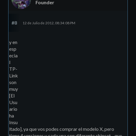
Founder
#8
12 de Julio de 2012, 08:34:08 PM
y en
esp
ecia
l
TP-
Link
son
muy
[El
Usu
ario
ha
Insu
ltado], ya que vos podes comprar el modelo X, pero
tiene 4 versiones y cada una con diferente chipset... que