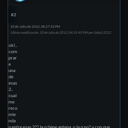
#2
10 de Julio de 2012, 04:27:32 PM
Ultima modificación
: 10 de Julio de 2012, 04:31:45 PM por fabio13222
ok!..
com
prar
e
una
de
esas
2..
cual
me
reco
mie
nda
n entre esas 2?? la q tiene antena. o la q no? y con que