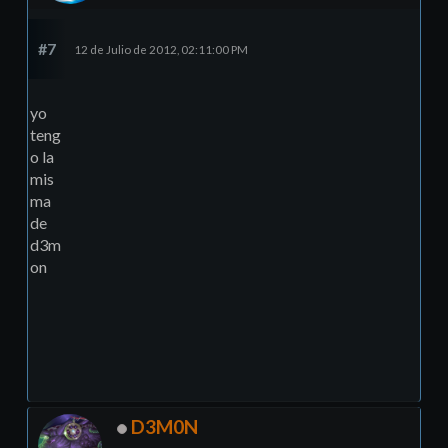
#7
12 de Julio de 2012, 02:11:00 PM
yo
teng
o la
mis
ma
de
d3m
on
D3M0N