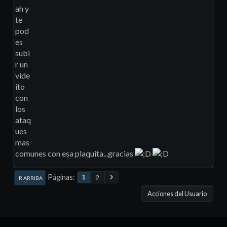
ah y
te
pod
es
subi
r un
vide
ito
con
los
ataq
ues
mas
comunes con esa plaquita...gracias
Páginas
2
1
IR ARRIBA
Acciones del Usuario