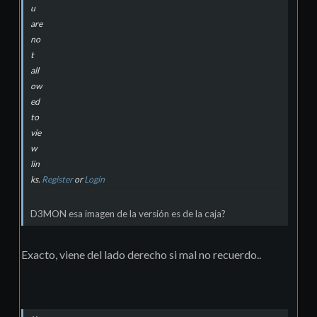
u
are
no
t
all
ow
ed
to
vie
w
lin
ks.
Register
or
Login
D3MON esa imagen de la versión es de la caja?
Exacto, viene del lado derecho si mal no recuerdo..