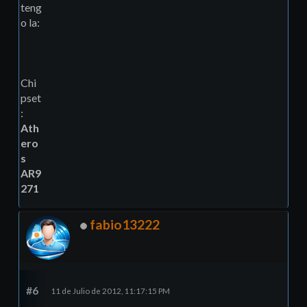
teng
o la:
Chi
pset
:
Ath
ero
s
AR9
271
fabio13222
#6
11 de Julio de 2012, 11:17:15 PM