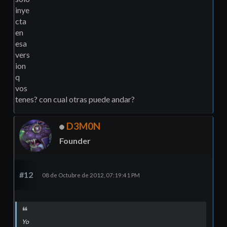
inye
cta
en
esa
vers
ion
q
vos
tenes? con cual otras puede andar?
D3M0N
Founder
#12
08 de Octubre de 2012, 07:19:41 PM
Yo