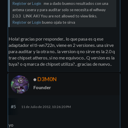
Register
or
Login
me a dado buenos resultados con una
antena casera y para auditar solo se necesita el wifiway
2.0.3 LINK AKI You are not allowed to view links.
Register
or
Login
bueno ojala te sirva
Hola! gracias por responder.. lo que pasa es q ese
adaptador el tl-wn722n, viene en 2 versiones. una sirve
para auditar y la otra no.. la version q no sirve es la 2.0 q
trae chipset atheros, si no me equivoco.. Q version es la
tuya? o q marca de chipset utiliza?.. gracias de nuevo..
D3M0N
Founder
#5
11 de Julio de 2012, 10:26:20 PM
yo