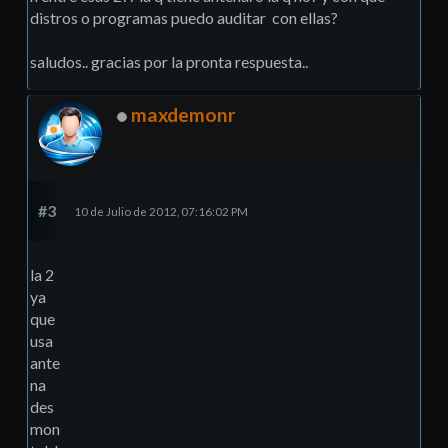
distros o programas puedo auditar con ellas?
saludos.. gracias por la pronta respuesta..
maxdemonr
#3
10 de Julio de 2012, 07:16:02 PM
la 2
ya
que
usa
ante
na
des
mon