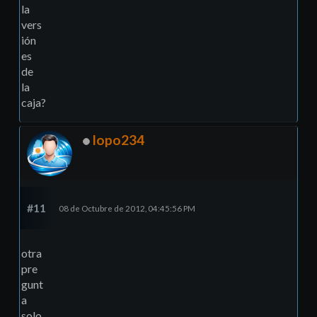
la
vers
ión
es
de
la
caja?
lopo234
#11
08 de Octubre de 2012, 04:45:56 PM
otra
pre
gunt
a
solo