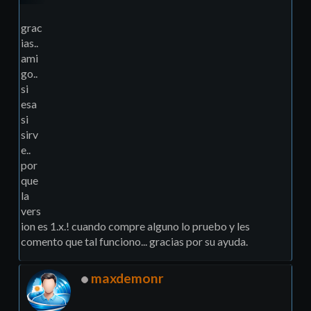
grac
ias..
ami
go..
si
esa
si
sirv
e..
por
que
la
vers
ion es 1.x.! cuando compre alguno lo pruebo y les
comento que tal funciono... gracias por su ayuda.
maxdemonr