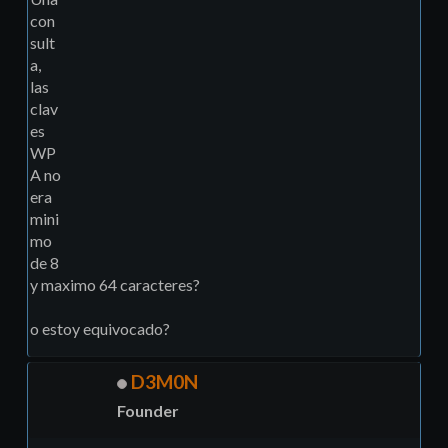
con
sult
a,
las
clav
es
WP
A no
era
mini
mo
de 8
y maximo 64 caracteres?
o estoy equivocado?
D3M0N
Founder