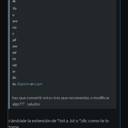
Yo
u
are
no
t
all
ow
ed
to
vie
w
lin
ks.
Register
or
Login
hay que convertir estos tres que recomendas o modificar
algo??? saludos
cámbiale la extensión de *.txt a .lst o *.dic como te lo
tome.