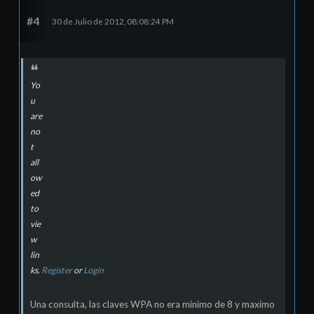
#4
30 de Julio de 2012, 08:08:24 PM
Yo
u
are
no
t
all
ow
ed
to
vie
w
lin
ks.
Register
or
Login
Una consulta, las claves WPA no era minimo de 8 y maximo