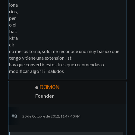
iona
rios,
per
o el
bac
ktra
ck
no me los toma, solo me reconoce uno muy basico que
tengo y tiene una extension .lst
hay que convertir estos tres que recomendas o
modificar algo??? saludos
D3M0N
Founder
#8
20 de Octubre de 2012, 11:47:40 PM