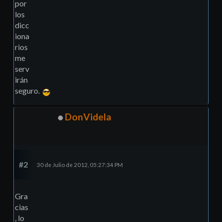
por
los
dicc
iona
rios
me
serv
irán
seguro.
DonVidela
#2
30 de Julio de 2012, 05:27:34 PM
Gra
cias
, lo