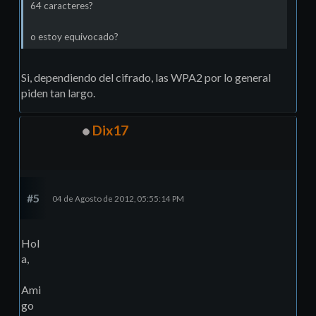
64 caracteres?
o estoy equivocado?
Si, dependiendo del cifrado, las WPA2 por lo general
piden tan largo.
Dix17
#5
04 de Agosto de 2012, 05:55:14 PM
Hol
a,
Ami
go