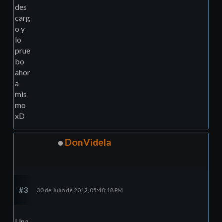
des
carg
o y
lo
prue
bo
ahor
a
mis
mo
xD
DonVidela
#3
30 de Julio de 2012, 05:40:18 PM
Una