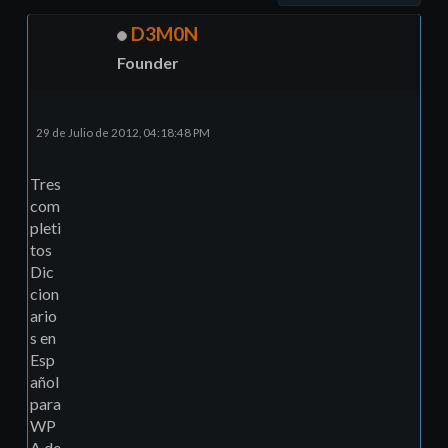
D3M0N
Founder
29 de Julio de 2012, 04:18:48 PM
Tres
com
pleti
tos
Dic
cion
ario
s en
Esp
añol
para
WP
A de