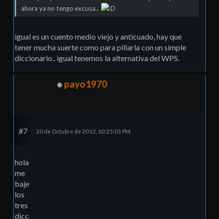
ahora ya no tengo excusa..
igual es un cuento medio viejo y anticuado, hay que
tener mucha suerte como para pillarla con un simple
diccionario.. igual tenemos la alternativa del WPS.
payo1970
#7
20 de Octubre de 2012, 10:25:01 PM
hola
me
baje
los
tres
dicc