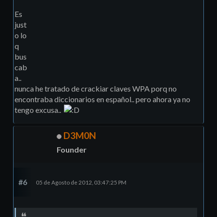
Es
just
o lo
q
bus
cab
a..
nunca he tratado de crackiar claves WPA porq no
encontraba diccionarios en español.. pero ahora ya no
tengo excusa..
D3M0N
Founder
#6
05 de Agosto de 2012, 03:47:25 PM