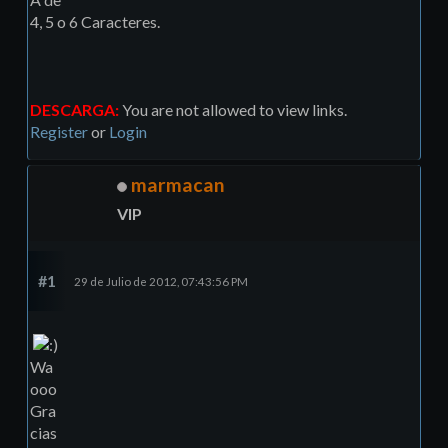
4, 5 o 6 Caracteres.
DESCARGA:
You are not allowed to view links.
Register
or
Login
marmacan
VIP
#1
29 de Julio de 2012, 07:43:56 PM
Wa
ooo
Gra
cias