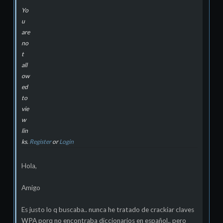
Yo
u
are
no
t
all
ow
ed
to
vie
w
lin
ks.
Register
or
Login
Hola,
Amigo
Es justo lo q buscaba.. nunca he tratado de crackiar claves
WPA porq no encontraba diccionarios en español.. pero