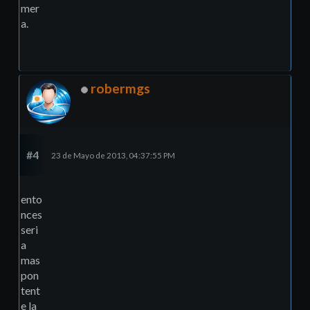
mer
a.
robermgs
#4
23 de Mayo de 2013, 04:37:55 PM
ento
nces
seri
a
mas
pon
tent
e la