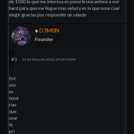
de 1000 lo que me interesa es ponerle una antena a ese
hard para que me llegue mas señal y es lo que nose cual
elegir gracias por responder un saludo
D3M0N
Founder
#3
21 de Mayo de 2013, 09:29:31 PM
Ent
onc
es
tend
rías
que
usar
la
pri