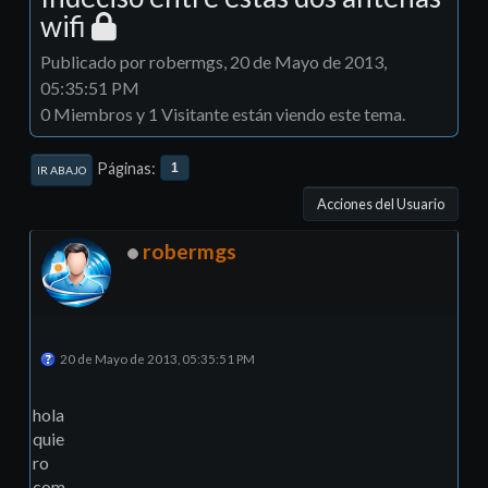
wifi
Publicado por robermgs, 20 de Mayo de 2013,
05:35:51 PM
0 Miembros y 1 Visitante están viendo este tema.
Páginas
1
IR ABAJO
Acciones del Usuario
robermgs
20 de Mayo de 2013, 05:35:51 PM
hola
quie
ro
com