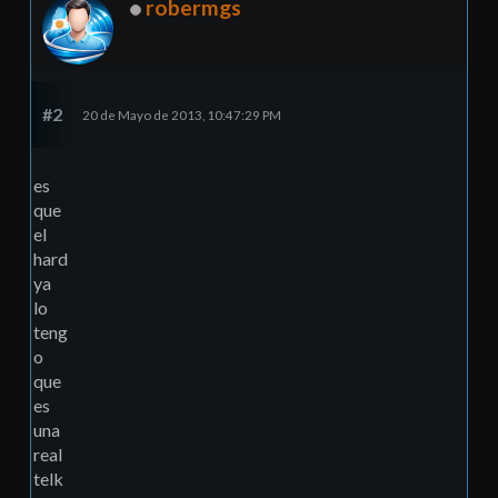
robermgs
#2
20 de Mayo de 2013, 10:47:29 PM
es
que
el
hard
ya
lo
teng
o
que
es
una
real
telk