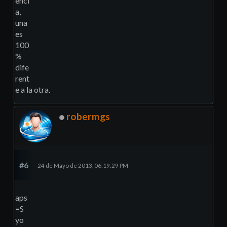
enci
a,
una
es
100
%
dife
rent
e a la otra.
robermgs
#6
24 de Mayo de 2013, 06:19:29 PM
aps
=S
yo