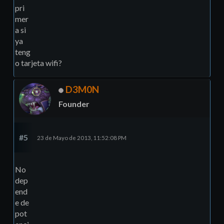
pri
mer
a si
ya
teng
o tarjeta wifi?
D3M0N
Founder
#5
23 de Mayo de 2013, 11:52:08 PM
No
dep
end
e de
pot