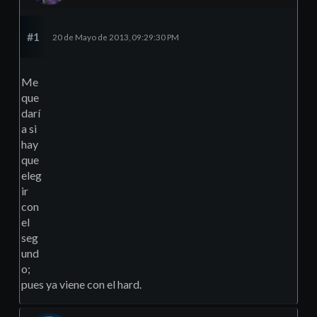
#1
20 de Mayo de 2013, 09:29:30 PM
Me
que
darí
a si
hay
que
eleg
ir
con
el
seg
und
o;
pues ya viene con el hard.