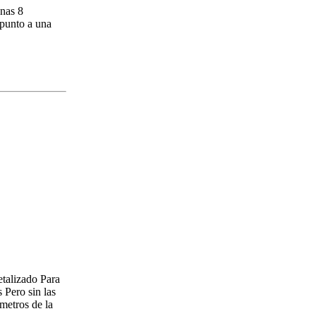
enas 8
apunto a una
etalizado Para
Pero sin las
imetros de la