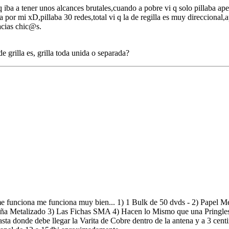
 iba a tener unos alcances brutales,cuando a pobre vi q solo pillaba ap
r mi xD,pillaba 30 redes,total vi q la de regilla es muy direccional,
acias chic@s.
e grilla es, grilla toda unida o separada?
me funciona me funciona muy bien... 1) 1 Bulk de 50 dvds - 2) Papel M
aña Metalizado 3) Las Fichas SMA 4) Hacen lo Mismo que una Pringles 
hasta donde debe llegar la Varita de Cobre dentro de la antena y a 3 cent