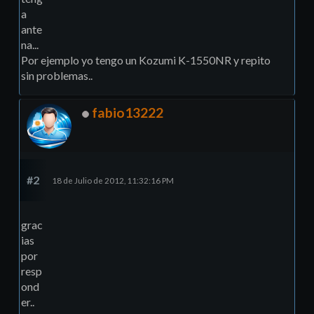
a
ante
na...
Por ejemplo yo tengo un Kozumi K-1550NR y repito
sin problemas..
fabio13222
#2
18 de Julio de 2012, 11:32:16 PM
grac
ias
por
resp
ond
er..