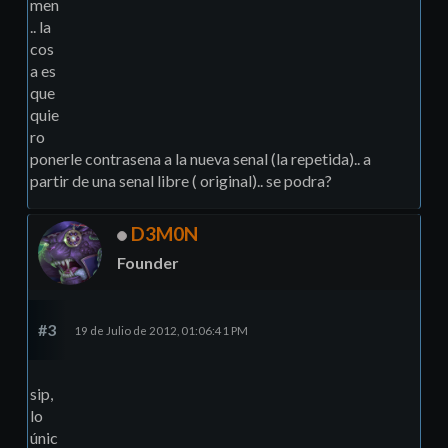
men
.. la
cos
a es
que
quie
ro
ponerle contrasena a la nueva senal (la repetida).. a
partir de una senal libre ( original).. se podra?
D3M0N
Founder
#3
19 de Julio de 2012, 01:06:41 PM
sip,
lo
únic