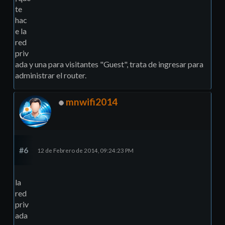
te
hac
e la
red
priv
ada y una para visitantes "Guest", trata de ingresar para
administrar el router.
mnwifi2014
#6
12 de Febrero de 2014, 09:24:23 PM
la
red
priv
ada