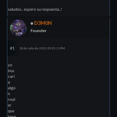
saludos.. espero su respuesta..!
D3M0N
Founder
#1
18 de Julio de 2012, 09:23:11 PM
yo
bus
carí
a
algú
n
rout
er
que
teng