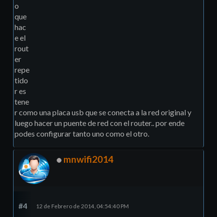
o
que
hac
e el
rout
er
repe
tido
r es
tene
r como una placa usb que se conecta a la red original y
luego hacer un puente de red con el router.. por ende
podes configurar tanto uno como el otro.
mnwifi2014
#4
12 de Febrero de 2014, 04:54:40 PM