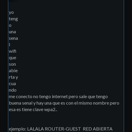
yo
teng
o
una
sena
l
wifi
que
son
abie
rta y
cua
ndo
me conecto no tengo internet pero sale que tengo
buena senal y hay una que es con el mismo nombre pero
esa es tiene clave wpa2..
ejemplo: LALALA ROUTER-GUEST RED ABIERTA