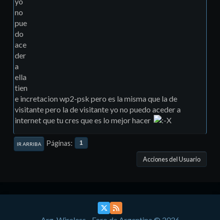
yo
no
pue
do
ace
der
a
ella
tien
e incretacion wp2-psk pero es la misma que la de
visitante pero la de visitante yo no puedo aceder a
internet que tu cres que es lo mejor hacer
Páginas
1
IR ARRIBA
Acciones del Usuario
Arg-Wireless - Foro de Argentina © 2026