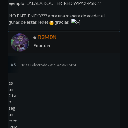
ejemplo: LALALA ROUTER RED WPA2-PSK ??
NO ENTIENDO??? abra una manera de aceder al
gunas de estas redes
gracias
D3M0N
Founder
#5
12 de Febrero de 2014, 09:08:16 PM
es
un
Cisc
o
seg
ún
creo
, que