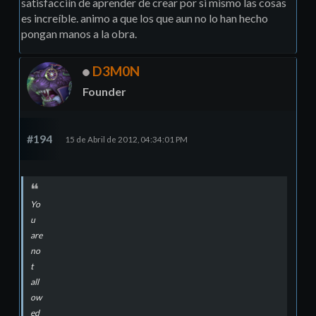
satisfacciín de aprender de crear por si mismo las cosas
es increí­ble. animo a que los que aun no lo han hecho
pongan manos a la obra.
D3M0N
Founder
#194
15 de Abril de 2012, 04:34:01 PM
Yo
u
are
no
t
all
ow
ed