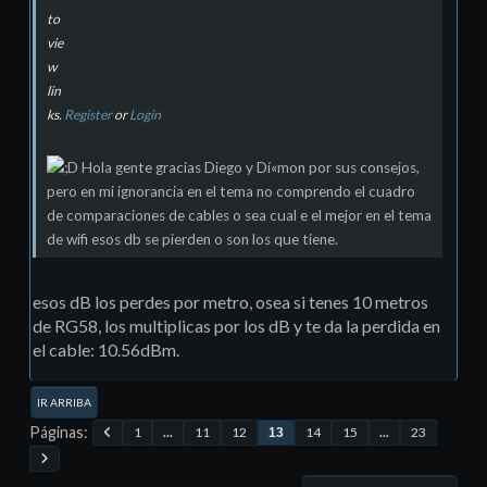
to
vie
w
lin
ks.
Register
or
Login
Hola gente gracias Diego y Dí«mon por sus consejos,
pero en mi ignorancia en el tema no comprendo el cuadro
de comparaciones de cables o sea cual e el mejor en el tema
de wifi esos db se pierden o son los que tiene.
esos dB los perdes por metro, osea si tenes 10 metros
de RG58, los multiplicas por los dB y te da la perdida en
el cable: 10.56dBm.
IR ARRIBA
Páginas
1
...
11
12
14
15
...
23
13