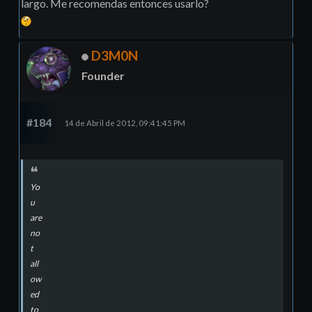
largo. Me recomendas entonces usarlo?
D3M0N
Founder
#184
14 de Abril de 2012, 09:41:45 PM
Yo
u
are
no
t
all
ow
ed
to