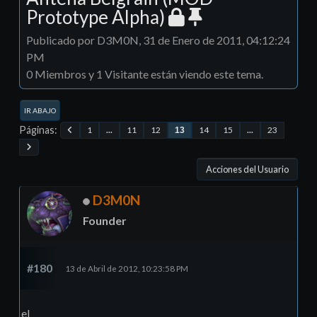
Prototype Alpha)
Publicado por D3M0N, 31 de Enero de 2011, 04:12:24
PM
0 Miembros y 1 Visitante están viendo este tema.
IR ABAJO
Páginas
1
...
11
12
14
15
...
23
13
Acciones del Usuario
D3M0N
Founder
#180
13 de Abril de 2012, 10:23:58 PM
el