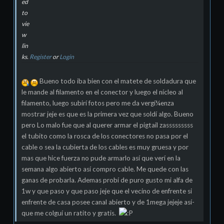
ed
to
vie
w
lin
ks.
Register
or
Login
Bueno todo iba bien con el matete de soldadura que
le mande al filamento en el conector y luego el nícleo al
filamento, luego subirí fotos pero me da vergí¼enza
mostrar jeje es que es la primera vez que soldí algo. Bueno
pero Lo malo fue que al querer armar el pigtail zasssssssss
el tubito como la rosca de los conectores no pasa por el
cable o sea la cubierta de los cables es muy gruesa y por
mas que hice fuerza no pude armarlo así­ que verí en la
semana algo abierto así­ compro cable. Me quede con las
ganas de probarla. Ademas probí de puro gusto mi alfa de
1w y que paso y que paso jeje que el vecino de enfrente si
enfrente de casa posee canal abierto y de 1mega jejeje así­
que me colguí un ratito y gratis.