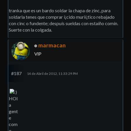
tranka que es un bardo soldar la chapa de zinc, para
soldarla tenes que comprar í¡cido murií¡tico rebajado
con cinc o fundente; despuís sueldas con estaíño comín.
Suerte con la colgada.
marmacan
VIP
#187
14 de Abril de 2012, 11:33:29 PM
HOl
a
gent
e
com
o