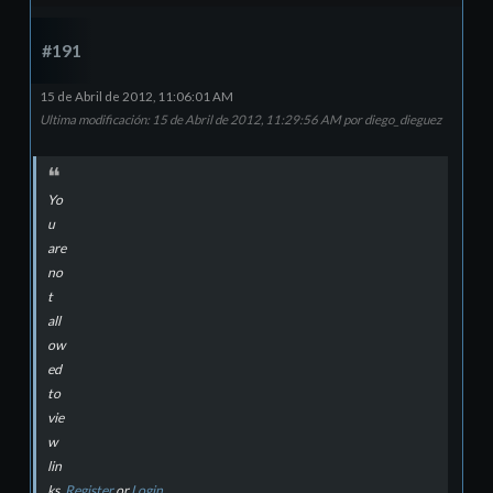
#191
15 de Abril de 2012, 11:06:01 AM
Ultima modificación
: 15 de Abril de 2012, 11:29:56 AM por diego_dieguez
Yo
u
are
no
t
all
ow
ed
to
vie
w
lin
ks.
Register
or
Login