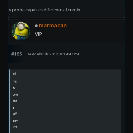
y proba capas es diferente al comín..
marmacan
VIP
#185
14 de Abril de 2012, 10:04:47 PM
Yo
u
are
no
t
all
ow
ed