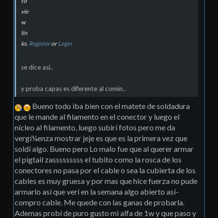
to
vie
w
lin
ks.
Register
or
Login
se dice asi..
y proba capas es diferente al comín..
Bueno todo iba bien con el matete de soldadura
que le mande al filamento en el conector y luego el
nícleo al filamento, luego subirí fotos pero me da
vergí¼enza mostrar jeje es que es la primera vez que
soldí algo. Bueno pero Lo malo fue que al querer armar
el pigtail zasssssssss el tubito como la rosca de los
conectores no pasa por el cable o sea la cubierta de los
cables es muy gruesa y por mas que hice fuerza no pude
armarlo así­ que verí en la semana algo abierto así­
compro cable. Me quede con las ganas de probarla.
Ademas probí de puro gusto mi alfa de 1w y que paso y