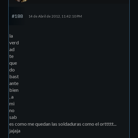
#188
14 de Abril de 2012, 11:42:10 PM
la
verd
ad
te
que
do
bast
ante
bien
, a
mi
no
sab
es como me quedan las soldaduras como el orttttt...
jajaja