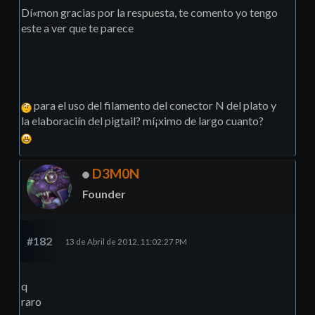
Dí«mon gracias por la respuesta, te comento yo tengo
este a ver que te parece
para el uso del filamento del conector N del plato y
la elaboraciín del pigtail? mí¡ximo de largo cuanto?
D3M0N
Founder
#182
13 de Abril de 2012, 11:02:27 PM
q
raro