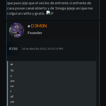
que paso jeje que el vecino de enfrente si enfrente de
casa posee canal abierto y de 1mega jejeje así­ que me
colguí un ratito y gratis.
D3M0N
Founder
#186
14 de Abril de 2012, 10:13:11 PM
Yo
u
are
no
t
all
ow