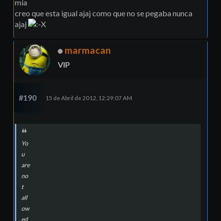
mí­a
creo que esta igual ajaj como que no se pegaba nunca
ajaj
marmacan
VIP
#190
15 de Abril de 2012, 12:29:07 AM
Yo
u
are
no
t
all
ow
ed