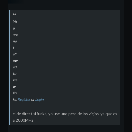
Yo
u
are
no
t
all
ow
ed
to
vie
w
lin
ks.
Register
or
Login
el de direct si funka, yo use uno pero de los viejos, ya que es
a 2000MHz