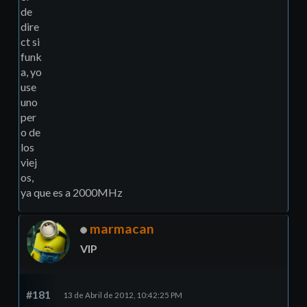
de
dire
ct si
funk
a, yo
use
uno
per
o de
los
viej
os,
ya que es a 2000MHz
marmacan
VIP
#181
13 de Abril de 2012, 10:42:25 PM