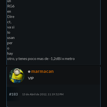
un
RG6
en
Dire
ct,
va si
lo
usan
per
o
hay
otro, y tenes poco mas de -1,2dBi x metro
marmacan
VIP
#183
13 de Abril de 2012, 11:19:52 PM