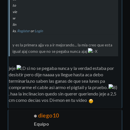
to
vie
w
lin
ks.
Register
or
Login
y es la primera ajja va a ir mejorando... la mí­a creo que esta
igual ajaj como que no se pegaba nunca ajaj
jeje
si no se pegaba nunca y la verdad estaba por
desistir pero dije naaaa ya llegue hasta aca debo
terminarla,no saben las ganas de que sea lunes pa
comprarme el cable asi armo el pigtail y la pruebo.
. haa la inclinacion quedo sin querer queriendo jeje a 2,5
cm como decí­as vos Dí«mon en tu ví­deo
diego10
Equipo