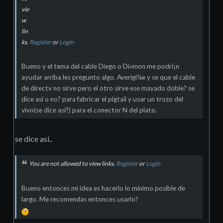
vie
w
lin
ks.
Register
or
Login
Bueno y el tema del cable Diego o Dí«mon me podrí¡n
ayudar arriba les pregunto algo. Averigí¼e y se que el cable
de directv no sirve pero el otro sirve ese mayado doble? se
dice así­ o no? para fabricar el pigtail y usar un trozo del
vivo(se dice así­?) para el conector N del plato.
se dice asi..
You are not allowed to view links.
Register
or
Login
Bueno entonces mi idea es hacerlo lo mí­nimo posible de
largo. Me recomendas entonces usarlo?